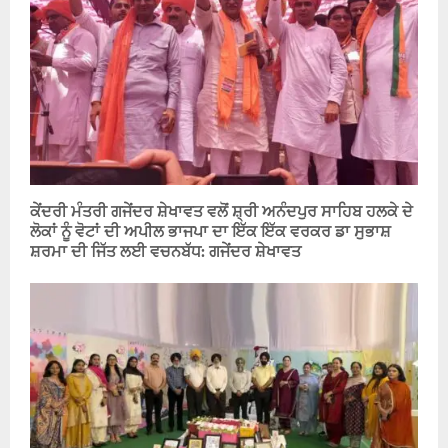
ਕੇਂਦਰੀ ਮੰਤਰੀ ਗਜੇਂਦਰ ਸ਼ੇਖਾਵਤ ਵਲੋਂ ਸ਼੍ਰੀ ਅਨੰਦਪੁਰ ਸਾਹਿਬ ਹਲਕੇ ਦੇ
ਲੋਕਾਂ ਨੂੰ ਵੋਟਾਂ ਦੀ ਅਪੀਲ ਭਾਜਪਾ ਦਾ ਇੱਕ ਇੱਕ ਵਰਕਰ ਡਾ ਸੁਭਾਸ਼
ਸ਼ਰਮਾ ਦੀ ਜਿੱਤ ਲਈ ਵਚਨਬੱਧ: ਗਜੇਂਦਰ ਸ਼ੇਖਾਵਤ