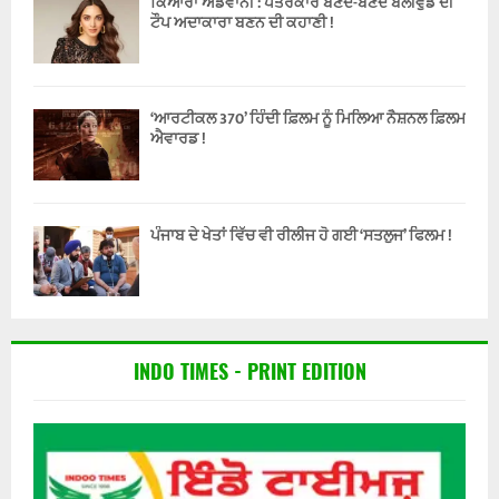
ਕਿਆਰਾ ਅਡਵਾਨੀ : ਪੱਤਰਕਾਰ ਬਣਦੇ-ਬਣਦੇ ਬੌਲੀਵੁੱਡ ਦੀ
ਟੌਪ ਅਦਾਕਾਰਾ ਬਣਨ ਦੀ ਕਹਾਣੀ !
‘ਆਰਟੀਕਲ 370’ ਹਿੰਦੀ ਫ਼ਿਲਮ ਨੂੰ ਮਿਲਿਆ ਨੈਸ਼ਨਲ ਫ਼ਿਲਮ
ਐਵਾਰਡ !
ਪੰਜਾਬ ਦੇ ਖੇਤਾਂ ਵਿੱਚ ਵੀ ਰੀਲੀਜ ਹੋ ਗਈ ‘ਸਤਲੁਜ’ ਫਿਲਮ !
INDO TIMES - PRINT EDITION