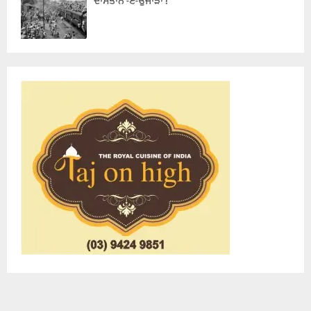
ਦਾਸਤਾਨ -ਏ-ਉਜਾੜਾ !