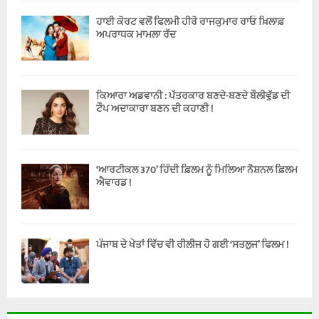
ਹਾਈ ਕੋਰਟ ਵਲੋਂ ਫਿਲਮੀ ਹੀਰੋ ਰਾਜਕੁਮਾਰ ਰਾਓ ਖ਼ਿਲਾਫ਼
ਅਪਰਾਧਕ ਮਾਮਲਾ ਰੱਦ
ਕਿਆਰਾ ਅਡਵਾਨੀ : ਪੱਤਰਕਾਰ ਬਣਦੇ-ਬਣਦੇ ਬੌਲੀਵੁੱਡ ਦੀ
ਟੌਪ ਅਦਾਕਾਰਾ ਬਣਨ ਦੀ ਕਹਾਣੀ !
‘ਆਰਟੀਕਲ 370’ ਹਿੰਦੀ ਫ਼ਿਲਮ ਨੂੰ ਮਿਲਿਆ ਨੈਸ਼ਨਲ ਫ਼ਿਲਮ
ਐਵਾਰਡ !
ਪੰਜਾਬ ਦੇ ਖੇਤਾਂ ਵਿੱਚ ਵੀ ਰੀਲੀਜ ਹੋ ਗਈ ‘ਸਤਲੁਜ’ ਫਿਲਮ !