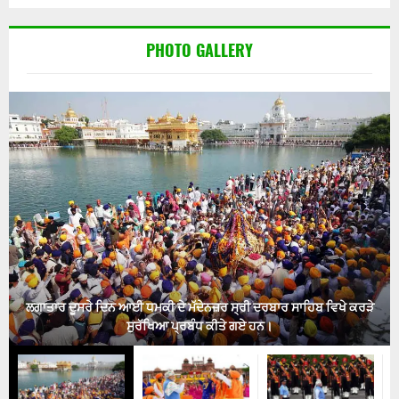
PHOTO GALLERY
ਲਗਾਤਾਰ ਦੂਸਰੇ ਦਿਨ ਆਈ ਧਮਕੀ ਦੇ ਮੱਦੇਨਜ਼ਰ ਸ੍ਰੀ ਦਰਬਾਰ ਸਾਹਿਬ ਵਿਖੇ ਕਰੜੇ
ਸੁਰੱਖਿਆ ਪ੍ਰਬੰਧ ਕੀਤੇ ਗਏ ਹਨ।