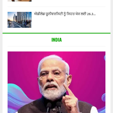
ਐਡੀਲੇਡ ਯੂਨੀਵਰਸਿਟੀ ਨੂੰ ਸਿਹਤ ਖੋਜ ਲਈ 26.3...
INDIA