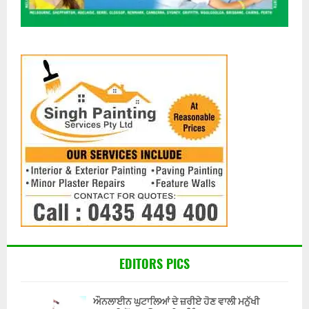
EDITORS PICS
ਔਨਲਾਈਨ ਘੁਟਾਲਿਆਂ ਦੇ ਜ਼ਰੀਏ ਹੋਣ ਵਾਲੀ ਮਨੁੱਖੀ