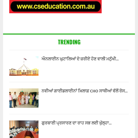
ਸ
ਮ
ਟ੍
ਕ
ਰੇ
ਰ
ਲੀ
ਦੇ
ਆ
ਵੇ
ਦੀ
ਗਾ
TRENDING
ਮੈ
ਡ
ਲ
ਔਨਲਾਈਨ ਘੁਟਾਲਿਆਂ ਦੇ ਜ਼ਰੀਏ ਹੋਣ ਵਾਲੀ ਮਨੁੱਖੀ...
ਟੈ
ਲੀ
‘
ਤੇ
ਮ
ਨਵੀਆਂ ਗਾਈਡਲਾਈਨਾਂ ਖ਼ਿਲਾਫ਼ CHO ਸਾਥੀਆਂ ਵੱਲੋਂ ਰੋਸ...
ਜ਼
ਬੂ
ਤ
ਪ
ਕ
ਗੁਰਬਾਣੀ ਪ੍ਰਸਾਰਣ ਦਾ ਰਾਹ ਸਭ ਲਈ ਖੁੱਲ੍ਹਾ...
ੜ
ਮ