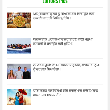
EDITORS PICS
ਅੰਮ੍ਰਿਤਸਰੀ ਕੁਲਚੇ ਨੂੰ ਜੀਆਈ ਟੈਗ ਦਿਵਾਉਣ ਲਈ
ਚਲਾਈ ਜਾ ਰਹੀ ਵਿਸ਼ੇਸ਼ ਮੁਹਿੰਮ !
ਔਨਲਾਈਨ ਘੁਟਾਲਿਆਂ ਦੇ ਜ਼ਰੀਏ ਹੋਣ ਵਾਲੀ ਮਨੁੱਖੀ
ਤਸਕਰੀ ਤੋਂ ਬਚਾਉਣ ਲਈ ਮੁਹਿੰਮ !
ਲਾ ਟਰੋਬ ਯੂਨੀ: ਦਾ AI ਬਿਜ਼ਨਸ ਸਟੂਡੀਓ, ਕਾਰੋਬਾਰਾਂ ਨੂੰ AI
ਨੂੰ ਵਰਤਣਾ ਸਿਖਾਏਗਾ !
ਹਾਈ ਕੋਰਟ ਵਲੋਂ ਫਿਲਮੀ ਹੀਰੋ ਰਾਜਕੁਮਾਰ ਰਾਓ ਖ਼ਿਲਾਫ਼
ਅਪਰਾਧਕ ਮਾਮਲਾ ਰੱਦ