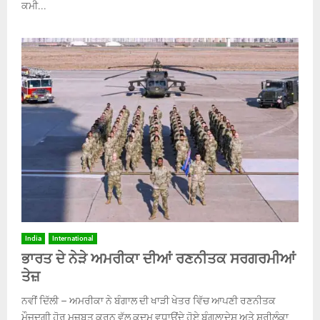
ਕਮੀ...
India
International
ਭਾਰਤ ਦੇ ਨੇੜੇ ਅਮਰੀਕਾ ਦੀਆਂ ਰਣਨੀਤਕ ਸਰਗਰਮੀਆਂ
ਤੇਜ਼
ਨਵੀਂ ਦਿੱਲੀ – ਅਮਰੀਕਾ ਨੇ ਬੰਗਾਲ ਦੀ ਖਾੜੀ ਖੇਤਰ ਵਿੱਚ ਆਪਣੀ ਰਣਨੀਤਕ
ਮੌਜੂਦਗੀ ਹੋਰ ਮਜ਼ਬੂਤ ਕਰਨ ਵੱਲ ਕਦਮ ਵਧਾਉਂਦੇ ਹੋਏ ਬੰਗਲਾਦੇਸ਼ ਅਤੇ ਸ਼੍ਰੀਲੰਕਾ