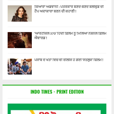
ਕਿਆਰਾ ਅਡਵਾਨੀ : ਪੱਤਰਕਾਰ ਬਣਦੇ-ਬਣਦੇ ਬੌਲੀਵੁੱਡ ਦੀ
ਟੌਪ ਅਦਾਕਾਰਾ ਬਣਨ ਦੀ ਕਹਾਣੀ !
‘ਆਰਟੀਕਲ 370’ ਹਿੰਦੀ ਫ਼ਿਲਮ ਨੂੰ ਮਿਲਿਆ ਨੈਸ਼ਨਲ ਫ਼ਿਲਮ
ਐਵਾਰਡ !
ਪੰਜਾਬ ਦੇ ਖੇਤਾਂ ਵਿੱਚ ਵੀ ਰੀਲੀਜ ਹੋ ਗਈ ‘ਸਤਲੁਜ’ ਫਿਲਮ !
INDO TIMES - PRINT EDITION