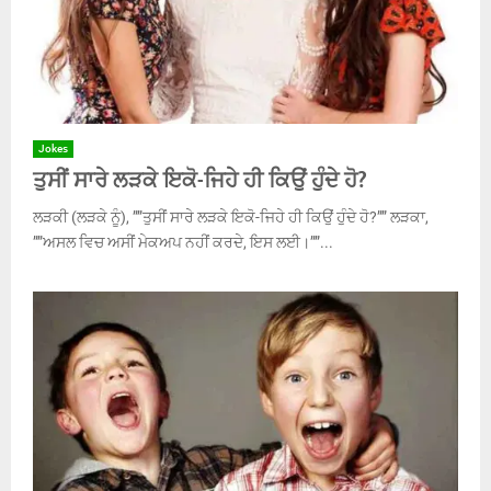
Jokes
ਤੁਸੀਂ ਸਾਰੇ ਲੜਕੇ ਇਕੋ-ਜਿਹੇ ਹੀ ਕਿਉਂ ਹੁੰਦੇ ਹੋ?
ਲੜਕੀ (ਲੜਕੇ ਨੂੰ), ””ਤੁਸੀਂ ਸਾਰੇ ਲੜਕੇ ਇਕੋ-ਜਿਹੇ ਹੀ ਕਿਉਂ ਹੁੰਦੇ ਹੋ?”” ਲੜਕਾ,
””ਅਸਲ ਵਿਚ ਅਸੀਂ ਮੇਕਅਪ ਨਹੀਂ ਕਰਦੇ, ਇਸ ਲਈ।””...