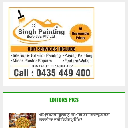
EDITORS PICS
ਅੰਮ੍ਰਿਤਸਰੀ ਕੁਲਚੇ ਨੂੰ ਜੀਆਈ ਟੈਗ ਦਿਵਾਉਣ ਲਈ
ਚਲਾਈ ਜਾ ਰਹੀ ਵਿਸ਼ੇਸ਼ ਮੁਹਿੰਮ !