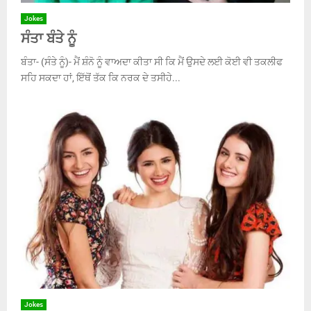
Jokes
ਸੰਤਾ ਬੰਤੇ ਨੂੰ
ਬੰਤਾ- (ਸੰਤੇ ਨੂੰ)- ਮੈਂ ਸ਼ੰਨੋ ਨੂੰ ਵਾਅਦਾ ਕੀਤਾ ਸੀ ਕਿ ਮੈਂ ਉਸਦੇ ਲਈ ਕੋਈ ਵੀ ਤਕਲੀਫ
ਸਹਿ ਸਕਦਾ ਹਾਂ, ਇੱਥੋਂ ਤੱਕ ਕਿ ਨਰਕ ਦੇ ਤਸੀਹੇ...
Jokes