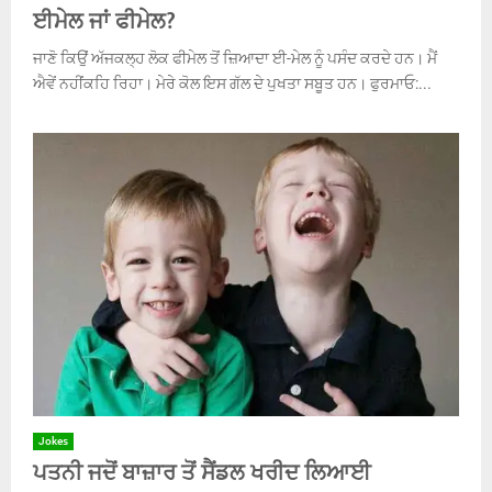
ਈਮੇਲ ਜਾਂ ਫੀਮੇਲ?
ਜਾਣੋ ਕਿਉਂ ਅੱਜਕਲ੍ਹ ਲੋਕ ਫੀਮੇਲ ਤੋਂ ਜ਼ਿਆਦਾ ਈ-ਮੇਲ ਨੂੰ ਪਸੰਦ ਕਰਦੇ ਹਨ। ਮੈਂ
ਐਵੇਂ ਨਹੀਂਕਹਿ ਰਿਹਾ। ਮੇਰੇ ਕੋਲ ਇਸ ਗੱਲ ਦੇ ਪੁਖਤਾ ਸਬੂਤ ਹਨ। ਫੁਰਮਾਓ:...
Jokes
ਪਤਨੀ ਜਦੋਂ ਬਾਜ਼ਾਰ ਤੋਂ ਸੈਂਡਲ ਖਰੀਦ ਲਿਆਈ