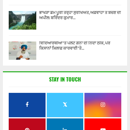
ਭਾਖੜਾ ਡੈਮ ਪੂਰੀ ਤਰ੍ਹਾਂ ਸੁਰੱਖਿਅਤ, ਅਫ਼ਵਾਹਾਂ ਤੋਂ ਬਚਣ ਦੀ
ਅਪੀਲ: ਬਰਿੰਦਰ ਕੁਮਾਰ...
ਵਿਦਿਆਰਥੀਆਂ ‘ਤੇ ਪੈਲੇਟ ਗੰਨਾਂ ਦੀ ਨਿੰਦਾ ਠੀਕ, ਪਰ
ਕਿਸਾਨਾਂ ਖ਼ਿਲਾਫ਼ ਕਾਰਵਾਈ ‘ਤੇ...
STAY IN TOUCH