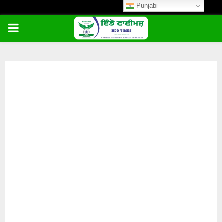
Punjabi
PRIMARY
MENU