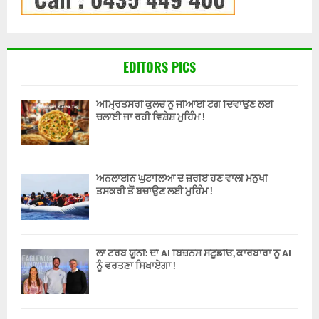
EDITORS PICS
ਅੰਮ੍ਰਿਤਸਰੀ ਕੁਲਚੇ ਨੂੰ ਜੀਆਈ ਟੈਗ ਦਿਵਾਉਣ ਲਈ
ਚਲਾਈ ਜਾ ਰਹੀ ਵਿਸ਼ੇਸ਼ ਮੁਹਿੰਮ !
ਔਨਲਾਈਨ ਘੁਟਾਲਿਆਂ ਦੇ ਜ਼ਰੀਏ ਹੋਣ ਵਾਲੀ ਮਨੁੱਖੀ
ਤਸਕਰੀ ਤੋਂ ਬਚਾਉਣ ਲਈ ਮੁਹਿੰਮ !
ਲਾ ਟਰੋਬ ਯੂਨੀ: ਦਾ AI ਬਿਜ਼ਨਸ ਸਟੂਡੀਓ, ਕਾਰੋਬਾਰਾਂ ਨੂੰ AI
ਨੂੰ ਵਰਤਣਾ ਸਿਖਾਏਗਾ !