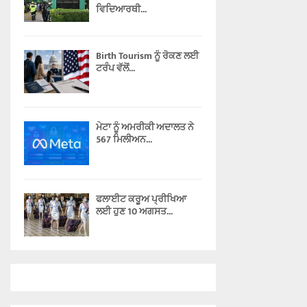
ਵਿਦਿਆਰਥੀ...
Birth Tourism ਨੂੰ ਰੋਕਣ ਲਈ
ਟਰੰਪ ਵੱਲੋਂ...
ਮੇਟਾ ਨੂੰ ਅਮਰੀਕੀ ਅਦਾਲਤ ਨੇ
567 ਮਿਲੀਅਨ...
ਫਲਾਈਟ ਕਰੂਅ ਪ੍ਰੀਖਿਆ
ਲਈ ਹੁਣ 10 ਅਗਸਤ...