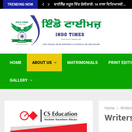
ਥਾਈਲੈਂਡ ਸਕੂਲ ਵਿੱਚ ਗੋਲੀਬਾਰੀ: 14 ਸਾਲਾ ਵਿਦਿਆਰਥੀ…
TRENDING NOW
HOME
ABOUT US
MATRIMONIALS
PRINT EDIT
GALLERY
Home
Writer
Writer