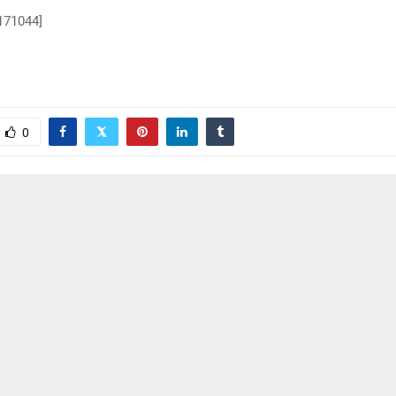
171044]
0