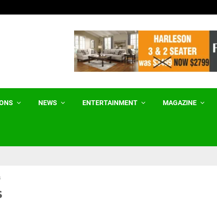
Birth Tourism ਨੂੰ ਰੋਕਣ ਲਈ ਟਰੰਪ ਵੱਲੋਂ…
IONS
NEWS
ENTERTAINMENT
MAGAZINE
s
s