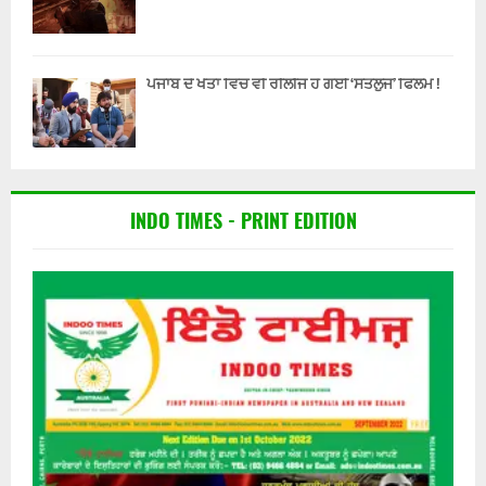
ਪੰਜਾਬ ਦੇ ਖੇਤਾਂ ਵਿੱਚ ਵੀ ਰੀਲੀਜ ਹੋ ਗਈ ‘ਸਤਲੁਜ’ ਫਿਲਮ !
INDO TIMES - PRINT EDITION