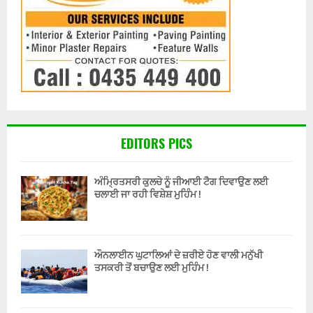
EDITORS PICS
ਅੰਮ੍ਰਿਤਸਰੀ ਕੁਲਚੇ ਨੂੰ ਜੀਆਈ ਟੈਗ ਦਿਵਾਉਣ ਲਈ
ਚਲਾਈ ਜਾ ਰਹੀ ਵਿਸ਼ੇਸ਼ ਮੁਹਿੰਮ !
ਔਨਲਾਈਨ ਘੁਟਾਲਿਆਂ ਦੇ ਜ਼ਰੀਏ ਹੋਣ ਵਾਲੀ ਮਨੁੱਖੀ
ਤਸਕਰੀ ਤੋਂ ਬਚਾਉਣ ਲਈ ਮੁਹਿੰਮ !