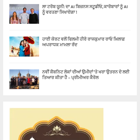
ਲਾ ਟਰੋਬ ਯੂਨੀ: ਦਾ AI ਬਿਜ਼ਨਸ ਸਟੂਡੀਓ, ਕਾਰੋਬਾਰਾਂ ਨੂੰ AI
ਨੂੰ ਵਰਤਣਾ ਸਿਖਾਏਗਾ !
ਹਾਈ ਕੋਰਟ ਵਲੋਂ ਫਿਲਮੀ ਹੀਰੋ ਰਾਜਕੁਮਾਰ ਰਾਓ ਖ਼ਿਲਾਫ਼
ਅਪਰਾਧਕ ਮਾਮਲਾ ਰੱਦ
ਨਵੀਂ ਕੈਬਨਿਟ ਲੋਕਾਂ ਦੀਆਂ ਉਮੀਦਾਂ ‘ਤੇ ਖਰਾ ਉਤਰਨ ਦੇ ਲਈ
ਤਿਆਰ ਕੀਤਾ ਹੈ – ਪ੍ਰੀਮੀਅਰ ਕੈਰੋਲ