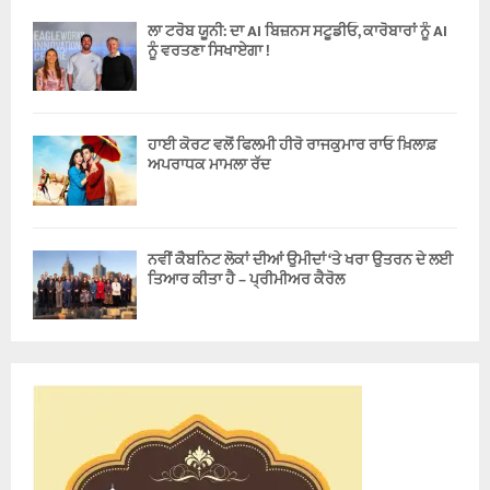
ਲਾ ਟਰੋਬ ਯੂਨੀ: ਦਾ AI ਬਿਜ਼ਨਸ ਸਟੂਡੀਓ, ਕਾਰੋਬਾਰਾਂ ਨੂੰ AI
ਨੂੰ ਵਰਤਣਾ ਸਿਖਾਏਗਾ !
ਹਾਈ ਕੋਰਟ ਵਲੋਂ ਫਿਲਮੀ ਹੀਰੋ ਰਾਜਕੁਮਾਰ ਰਾਓ ਖ਼ਿਲਾਫ਼
ਅਪਰਾਧਕ ਮਾਮਲਾ ਰੱਦ
ਨਵੀਂ ਕੈਬਨਿਟ ਲੋਕਾਂ ਦੀਆਂ ਉਮੀਦਾਂ ‘ਤੇ ਖਰਾ ਉਤਰਨ ਦੇ ਲਈ
ਤਿਆਰ ਕੀਤਾ ਹੈ – ਪ੍ਰੀਮੀਅਰ ਕੈਰੋਲ