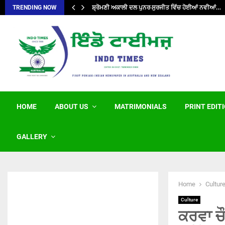
ਸ਼੍ਰੋਮਣੀ ਅਕਾਲੀ ਦਲ ਪੁਨਰ-ਸੁਰਜੀਤ ਵਿੱਚ ਹੋਈਆਂ ਨਵੀਆਂ…
TRENDING NOW
HOME
ABOUT US
MATRIMONIALS
PRINT EDIT
GALLERY
Home
Cultur
Culture
ਕਰਵਾ ਚ