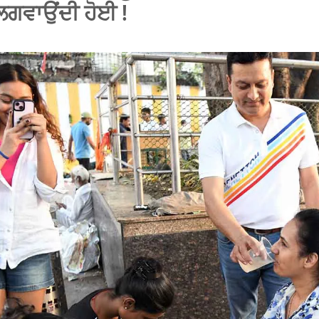
ਲਗਵਾਉਂਦੀ ਹੋਈ !