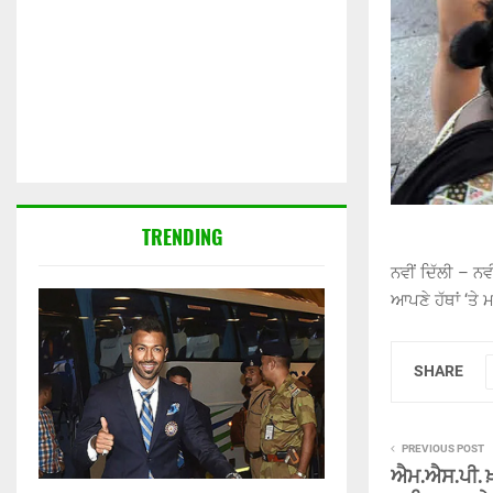
TRENDING
ਨਵੀਂ ਦਿੱਲੀ – ਨ
ਆਪਣੇ ਹੱਥਾਂ ‘ਤ
SHARE
PREVIOUS POST
ਐਮ.ਐਸ.ਪੀ. ਖ਼