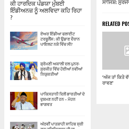
ਸਾਜਿਸ਼: ਸੁਰਜੇ
ਕੀ ਹਾਰਦਿਕ ਪੰਡਯਾ ਮੁੰਬਈ
ਇੰਡੀਅਨਜ਼ ਨੂੰ ਅਲਵਿਦਾ ਕਹਿ ਰਿਹਾ
?
RELATED PO
ਏਅਰ ਇੰਡੀਆ ਫਲਾਈਟ
ਟਰਬੂਲੈਂਸ : ਕੀ ਉਡਾਣ ਦੌਰਾਨ
ਪਾਇਲਟ ਨਸ਼ੇ ਵਿੱਚ ਸੀ?
ਸ਼੍ਰੋਮਣੀ ਅਕਾਲੀ ਦਲ ਪੁਨਰ-
ਸੁਰਜੀਤ ਵਿੱਚ ਹੋਈਆਂ ਨਵੀਆਂ
ਨਿਯੁਕਤੀਆਂ
‘ਅੱਜ ਤਾਂ ਕਿਤੇ 
ਰਾਵਣ’
ਪਾਕਿਸਤਾਨੀ ਦਿਲੋਂ ਭਾਰਤੀਆਂ ਦੇ
ਦੁਸ਼ਮਣ ਨਹੀਂ ਹਨ – ਮੋਹਨ
ਭਾਗਵਤ
ਅੱਠਵੀਂ ਪਾਤਸ਼ਾਹੀ ਸਾਹਿਬ ਸ੍ਰੀ