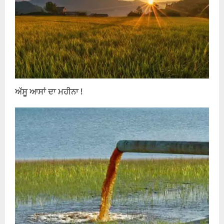
ਅੱਸੂ ਆਸਾਂ ਦਾ ਮਹੀਨਾ !