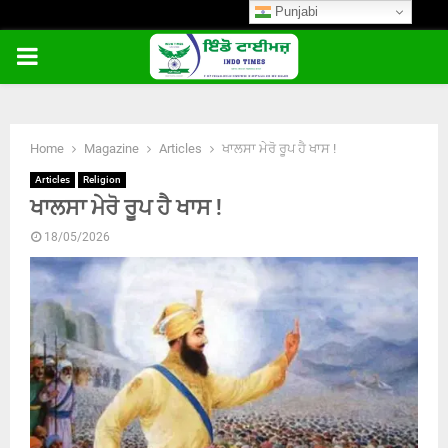
Punjabi
PRIMARY
MENU
Home
Magazine
Articles
ਖਾਲਸਾ ਮੇਰੋ ਰੂਪ ਹੈ ਖਾਸ !
Articles
Religion
ਖਾਲਸਾ ਮੇਰੋ ਰੂਪ ਹੈ ਖਾਸ !
18/05/2026