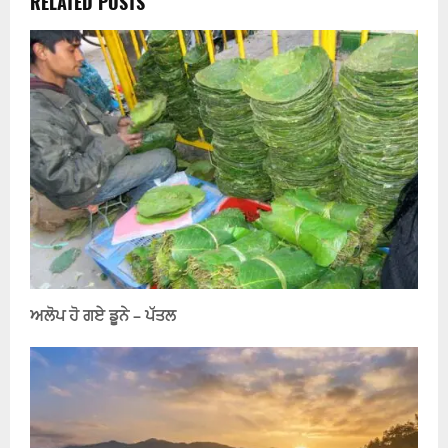
RELATED POSTS
ਅਲੋਪ ਹੋ ਗਏ ਡੂਨੇ – ਪੱਤਲ