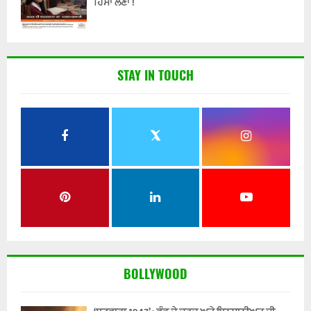
ਹਿੱਸਾ ਲੈਣਾ !
STAY IN TOUCH
BOLLYWOOD