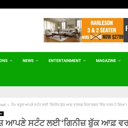
ਵਿਦਿਆਰਥੀਆਂ ‘ਤੇ ਪੈਲੇਟ ਗੰਨਾਂ ਦੀ ਨਿੰਦਾ ਠੀਕ,…
IONS
NEWS
ENTERTAINMENT
MAGAZINE
ood
ਟੌਮ ਕਰੂਜ਼ ਆਪਣੇ ਸਟੰਟ ਲਈ ‘ਗਿਨੀਜ਼ ਬੁੱਕ ਆਫ਼ ਵਰਲਡ ਰਿਕਾਰਡਜ਼’ ਵਿੱਚ ਦਰਜ ਹੋ ਗਿਆ !
es
ੂਜ਼ ਆਪਣੇ ਸਟੰਟ ਲਈ ‘ਗਿਨੀਜ਼ ਬੁੱਕ ਆਫ਼ 