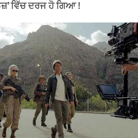
਼’ ਵਿੱਚ ਦਰਜ ਹੋ ਗਿਆ !