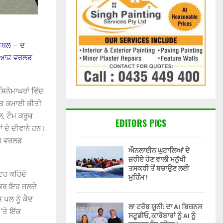
ਸੀਬਲ – ਦ
ਕ ਆਫ਼ ਵਰਲਡ
ਿਨੇਮਾਘਰਾਂ ਵਿੱਚ
ਹੁਤ ਕਮਾਈ ਕੀਤੀ
, ਟੌਮ ਕਰੂਜ਼
EDITORS PICS
 ਦੇ ਦੀਵਾਨੇ ਹਨ।
ੀਜ਼ ਵਰਲਡ
ਔਨਲਾਈਨ ਘੁਟਾਲਿਆਂ ਦੇ
ਜ਼ਰੀਏ ਹੋਣ ਵਾਲੀ ਮਨੁੱਖੀ
ਤਸਕਰੀ ਤੋਂ ਬਚਾਉਣ ਲਈ
ਇਹ ਕਹਿੰਦੇ
ਮੁਹਿੰਮ !
ਜੇਕਰ ਇਹ ਜਲਦੇ
 ਪਲ ਨੂੰ ਕੈਦ
ਲਾ ਟਰੋਬ ਯੂਨੀ: ਦਾ AI ਬਿਜ਼ਨਸ
‘ਤੇ ਇੱਕ
ਸਟੂਡੀਓ, ਕਾਰੋਬਾਰਾਂ ਨੂੰ AI ਨੂੰ