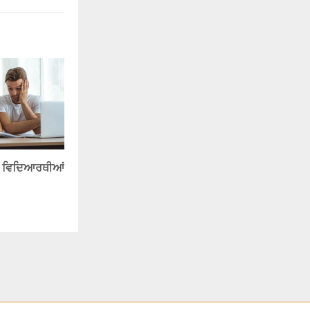
ਨ ਵਿਦਿਆਰਥੀਆਂ