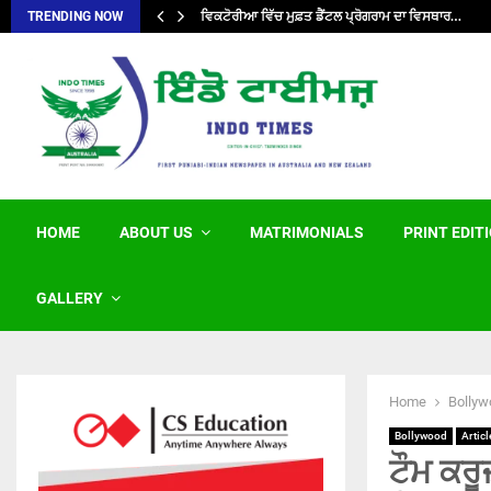
ਵਿਕਟੋਰੀਆ ਵਿੱਚ ਮੁਫ਼ਤ ਡੈਂਟਲ ਪ੍ਰੋਗਰਾਮ ਦਾ ਵਿਸਥਾਰ…
TRENDING NOW
HOME
ABOUT US
MATRIMONIALS
PRINT EDIT
GALLERY
Home
Bollyw
Bollywood
Articl
ਟੌਮ ਕਰ