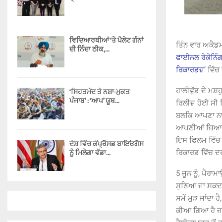
ਵਿਦਿਆਰਥੀਆਂ ‘ਤੇ ਪੈਲੇਟ ਗੰਨਾਂ
ਤਿੰਨ ਵਾਰ ਅਕੈ
ਦੀ ਨਿੰਦਾ ਠੀਕ,...
ਫਾਈਨਲ ਰੇਕੋਨਿੰਗ
ਰਿਕਾਰਡਜ਼’
ਵਿੱਚ
ਹਾਲੀਵੁੱਡ ਦੇ ਮਸ਼
‘ਸਿਹਤਮੰਦ ਤੇ ਨਸ਼ਾ-ਮੁਕਤ
ਪੰਜਾਬ’ : ‘ਆਪ’ ਯੂਥ...
ਰਿਲੀਜ਼ ਹੋਈ ਸੀ 
ਬਲਕਿ ਆਪਣਾ ਨਾਮ
ਆਪਣੀਆਂ ਜ਼ਿਆਦਾਤ
ਇਸ ਫਿਲਮ ਵਿੱਚ 
ਦੇਸ਼ ਵਿੱਚ ਕੰਪ੍ਰੈਸਡ ਬਾਇਓਗੈਸ
ਨੂੰ ਮਿਲੇਗਾ ਵੱਡਾ...
ਰਿਕਾਰਡ ਵਿੱਚ ਦ
5 ਜੂਨ ਨੂੰ, ਪੈਰਾ
ਸੁਣਿਆ ਜਾ ਸਕਦਾ 
ਸਮੇਂ ਮੁੜ ਜਾਂਦਾ 
ਕੀਆ ਗਿਆ ਹੈ ਜਦੋ