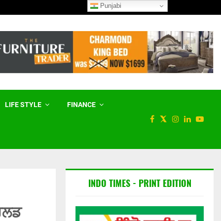
Punjabi
‘ਸਿਹਤਮੰਦ ਤੇ ਨਸ਼ਾ-ਮੁਕਤ ਪੰਜਾਬ’ : ‘
LIFE STYLE
FINANCE
INDO TIMES - PRINT EDITION
ਵਰਲਡ