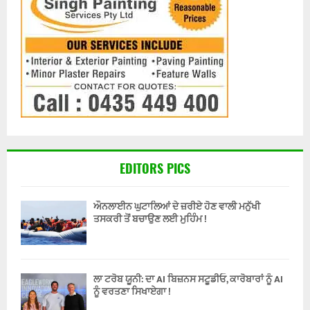
EDITORS PICS
ਔਨਲਾਈਨ ਘੁਟਾਲਿਆਂ ਦੇ ਜ਼ਰੀਏ ਹੋਣ ਵਾਲੀ ਮਨੁੱਖੀ
ਤਸਕਰੀ ਤੋਂ ਬਚਾਉਣ ਲਈ ਮੁਹਿੰਮ !
ਲਾ ਟਰੋਬ ਯੂਨੀ: ਦਾ AI ਬਿਜ਼ਨਸ ਸਟੂਡੀਓ, ਕਾਰੋਬਾਰਾਂ ਨੂੰ AI
ਨੂੰ ਵਰਤਣਾ ਸਿਖਾਏਗਾ !