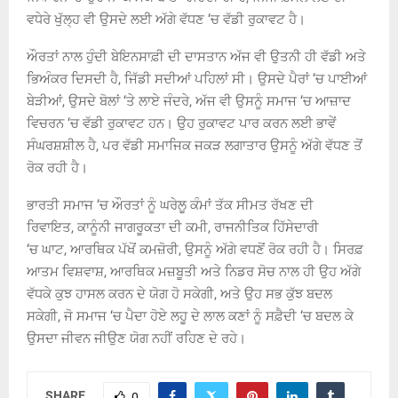
ਵਧੇਰੇ ਖੁੱਲ੍ਹ ਵੀ ਉਸਦੇ ਲਈ ਅੱਗੇ ਵੱਧਣ
‘
ਚ ਵੱਡੀ ਰੁਕਾਵਟ ਹੈ।
ਔਰਤਾਂ ਨਾਲ ਹੁੰਦੀ ਬੇਇਨਸਾਫ਼ੀ ਦੀ ਦਾਸਤਾਨ ਅੱਜ ਵੀ ਉਤਨੀ ਹੀ ਵੱਡੀ ਅਤੇ
ਭਿਅੰਕਰ ਦਿਸਦੀ ਹੈ
,
ਜਿੱਡੀ ਸਦੀਆਂ ਪਹਿਲਾਂ ਸੀ। ਉਸਦੇ ਪੈਰਾਂ
‘
ਚ
ਪਾਈਆਂ
ਬੇੜੀਆਂ
,
ਉਸਦੇ ਬੋਲਾਂ ‘ਤੇ ਲਾਏ ਜੰਦਰੇ
,
ਅੱਜ ਵੀ ਉਸਨੂੰ ਸਮਾਜ
‘
ਚ
ਆਜ਼ਾਦ
ਵਿਚਰਨ
‘
ਚ
ਵੱਡੀ ਰੁਕਾਵਟ ਹਨ। ਉਹ ਰੁਕਾਵਟ ਪਾਰ ਕਰਨ ਲਈ ਭਾਵੇਂ
ਸੰਘਰਸ਼ਸ਼ੀਲ ਹੈ
,
ਪਰ ਵੱਡੀ ਸਮਾਜਿਕ ਜਕੜ ਲਗਾਤਾਰ ਉਸਨੂੰ ਅੱਗੇ ਵੱਧਣ ਤੋਂ
ਰੋਕ ਰਹੀ ਹੈ।
ਭਾਰਤੀ ਸਮਾਜ
‘
ਚ
ਔਰਤਾਂ ਨੂੰ ਘਰੇਲੂ ਕੰਮਾਂ ਤੱਕ ਸੀਮਤ ਰੱਖਣ ਦੀ
ਰਿਵਾਇਤ
,
ਕਾਨੂੰਨੀ ਜਾਗਰੂਕਤਾ ਦੀ ਕਮੀ
,
ਰਾਜਨੀਤਿਕ ਹਿੱਸੇਦਾਰੀ
‘
ਚ
ਘਾਟ
,
ਆਰਥਿਕ ਪੱਖੋਂ ਕਮਜ਼ੋਰੀ
,
ਉਸਨੂੰ ਅੱਗੇ ਵਧਣੋਂ ਰੋਕ ਰਹੀ ਹੈ। ਸਿਰਫ਼
ਆਤਮ ਵਿਸ਼ਵਾਸ਼, ਆਰਥਿਕ ਮਜ਼ਬੂਤੀ ਅਤੇ ਨਿਡਰ ਸੋਚ ਨਾਲ ਹੀ ਉਹ ਅੱਗੇ
ਵੱਧਕੇ ਕੁਝ ਹਾਸਲ ਕਰਨ ਦੇ ਯੋਗ ਹੋ ਸਕੇਗੀ
,
ਅਤੇ ਉਹ ਸਭ ਕੁੱਝ ਬਦਲ
ਸਕੇਗੀ
,
ਜੋ ਸਮਾਜ
‘
ਚ
ਪੈਦਾ ਹੋਏ ਲਹੂ ਦੇ ਲਾਲ ਕਣਾਂ ਨੂੰ ਸਫ਼ੈਦੀ
‘
ਚ
ਬਦਲ ਕੇ
ਉਸਦਾ ਜੀਵਨ ਜੀਉਣ ਯੋਗ ਨਹੀਂ ਰਹਿਣ ਦੇ ਰਹੇ।
SHARE
0