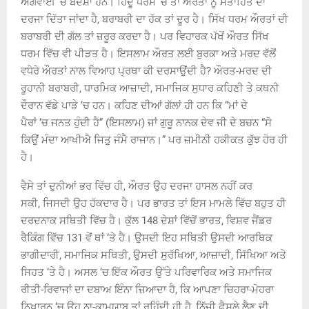
ਅਗਵਾਈ
‘
ਚ
ਬੰਦਸ਼ਾਂ ਹਨ। ਹਿੰਦੂ ਧਰਮ
‘
ਚ
ਤਾਂ ਔਰਤਾਂ ਨੂੰ ਮਤਾਹਿਤ ਦਾ
ਦਰਜਾ ਦਿੱਤਾ ਜਾਂਦਾ ਹੈ, ਬਰਾਬਰੀ ਦਾ ਹੱਕ ਤਾਂ ਦੂਰ ਹੈ। ਸਿੱਖ ਧਰਮ ਔਰਤਾਂ ਦੀ
ਬਰਾਬਰੀ ਦੀ ਗੱਲ ਤਾਂ ਜ਼ਰੂਰ ਕਰਦਾ ਹੈ। ਪਰ ਵਿਹਾਰਕ ਪੱਖੋਂ ਔਰਤ ਸਿੱਖ
ਧਰਮ ਵਿੱਚ ਵੀ ਪੀੜਤ ਹੈ। ਇਸਲਾਮ ਔਰਤ ਲਈ ਬੁਰਕਾ ਅਤੇ ਮਰਦ ਵੱਲੋਂ
ਵਧੇਰੇ ਔਰਤਾਂ ਨਾਲ ਵਿਆਹ ਪ੍ਰਥਾ ਕੀ ਦਰਸਾਉਂਦੀ ਹੈ? ਔਰਤ-ਮਰਦ ਦੀ
ਰੂਹਾਨੀ ਬਰਾਬਰੀ
,
ਧਾਰਮਿਕ ਆਜ਼ਾਦੀ, ਸਮਾਜਿਕ ਸੁਧਾਰ ਕਹਿਣੀ ਤੇ ਕਥਨੀ
ਦੌਰਾਨ ਵੱਡੇ ਪਾੜੇ
‘
ਚ
ਹਨ। ਕਹਿਣ ਦੀਆਂ ਗੱਲਾਂ ਹੀ ਹਨ ਕਿ
“
ਮਾਂ ਦੇ
ਪੈਰਾਂ
‘
ਚ
ਜਨਤ ਹੁੰਦੀ ਹੈ
” (ਇਸਲਾਮ)
ਜਾਂ ਗੁਰੂ ਨਾਨਕ ਦੇਵ ਜੀ ਦੇ ਬਚਨ
“
ਸੋ
ਕਿਉਂ ਮੰਦਾ ਆਖੀਐ ਜਿਤੁ ਜੰਮੈ ਰਾਜਾਨ।” ਪਰ ਜ਼ਮੀਨੀ ਹਕੀਕਤ ਕੁੱਝ ਹੋਰ ਹੀ
ਹੈ।
ਵੈਸੇ ਤਾਂ ਦੁਨੀਆਂ ਭਰ ਵਿੱਚ ਹੀ
,
ਔਰਤ ਉਹ ਦਰਜਾ ਹਾਸਲ ਨਹੀਂ ਕਰ
ਸਕੀ
,
ਜਿਸਦੀ ਉਹ ਹੱਕਦਾਰ ਹੈ। ਪਰ ਭਾਰਤ ਤਾਂ ਇਸ ਮਾਮਲੇ ਵਿੱਚ ਬਹੁਤ ਹੀ
ਦਰਦਨਾਕ ਸਥਿਤੀ ਵਿੱਚ ਹੈ। ਕੁੱਲ 148 ਦੇਸ਼ਾਂ ਵਿੱਚੋਂ ਭਾਰਤ
,
ਵਿਸ਼ਵ ਜੈਂਡਰ
ਰੈਕਿੰਗ ਵਿੱਚ 131 ਵੇਂ ਥਾਂ ‘ਤੇ ਹੈ। ਉਸਦੀ ਇਹ ਸਥਿਤੀ ਉਸਦੀ ਆਰਥਿਕ
ਭਾਗੀਦਾਰੀ
,
ਸਮਾਜਿਕ ਸਥਿਤੀ
,
ਉਸਦੀ ਸੁਰੱਖਿਆ
,
ਆਜ਼ਾਦੀ
,
ਸਿੱਖਿਆ ਅਤੇ
ਸਿਹਤ ‘ਤੇ ਹੈ। ਅਸਲ
‘
ਚ ਇੱਕ ਔਰਤ ਉੱਤੇ ਪਰਿਵਾਰਿਕ ਅਤੇ ਸਮਾਜਿਕ
ਰੀਤੀ-ਰਿਵਾਜਾਂ ਦਾ ਦਬਾਅ ਇੰਨਾ ਜ਼ਿਆਦਾ ਹੈ
,
ਕਿ ਆਪਣਾ ਚਿਹਰਾ-ਮੋਹਰਾ
ਨਿਖਾਰਨ
‘
ਚ
ਉਹ ਨਾ-ਕਾਮਯਾਬ ਤਾਂ ਰਹਿੰਦੀ ਹੀ ਹੈ
,
ਨਿੱਜੀ ਫ਼ੈਸਲੇ ਲੈਣ ਦੀ