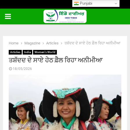
Punjabi
PRIMARY
MENU
Home
Magazine
Articles
ਤਸ਼ੱਦਦ ਦੇ ਸਾਏ ਹੇਠ ਫ਼ੈਲ ਰਿਹਾ ਅਨੀਮੀਆ
Articles
India
Women's World
ਤਸ਼ੱਦਦ ਦੇ ਸਾਏ ਹੇਠ ਫ਼ੈਲ ਰਿਹਾ ਅਨੀਮੀਆ
18/05/2026