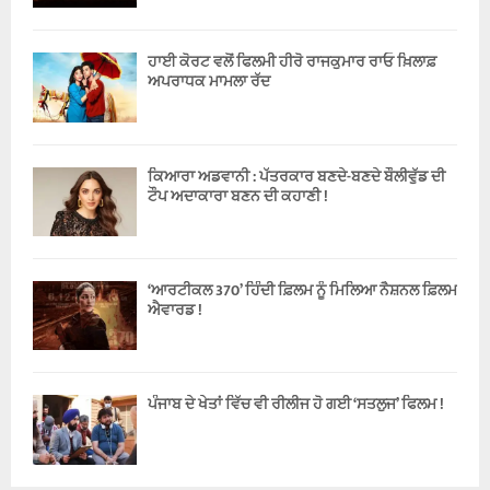
ਹਾਈ ਕੋਰਟ ਵਲੋਂ ਫਿਲਮੀ ਹੀਰੋ ਰਾਜਕੁਮਾਰ ਰਾਓ ਖ਼ਿਲਾਫ਼
ਅਪਰਾਧਕ ਮਾਮਲਾ ਰੱਦ
ਕਿਆਰਾ ਅਡਵਾਨੀ : ਪੱਤਰਕਾਰ ਬਣਦੇ-ਬਣਦੇ ਬੌਲੀਵੁੱਡ ਦੀ
ਟੌਪ ਅਦਾਕਾਰਾ ਬਣਨ ਦੀ ਕਹਾਣੀ !
‘ਆਰਟੀਕਲ 370’ ਹਿੰਦੀ ਫ਼ਿਲਮ ਨੂੰ ਮਿਲਿਆ ਨੈਸ਼ਨਲ ਫ਼ਿਲਮ
ਐਵਾਰਡ !
ਪੰਜਾਬ ਦੇ ਖੇਤਾਂ ਵਿੱਚ ਵੀ ਰੀਲੀਜ ਹੋ ਗਈ ‘ਸਤਲੁਜ’ ਫਿਲਮ !