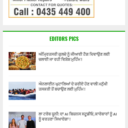
EDITORS PICS
ਅੰਮ੍ਰਿਤਸਰੀ ਕੁਲਚੇ ਨੂੰ ਜੀਆਈ ਟੈਗ ਦਿਵਾਉਣ ਲਈ
ਚਲਾਈ ਜਾ ਰਹੀ ਵਿਸ਼ੇਸ਼ ਮੁਹਿੰਮ !
ਔਨਲਾਈਨ ਘੁਟਾਲਿਆਂ ਦੇ ਜ਼ਰੀਏ ਹੋਣ ਵਾਲੀ ਮਨੁੱਖੀ
ਤਸਕਰੀ ਤੋਂ ਬਚਾਉਣ ਲਈ ਮੁਹਿੰਮ !
ਲਾ ਟਰੋਬ ਯੂਨੀ: ਦਾ AI ਬਿਜ਼ਨਸ ਸਟੂਡੀਓ, ਕਾਰੋਬਾਰਾਂ ਨੂੰ AI
ਨੂੰ ਵਰਤਣਾ ਸਿਖਾਏਗਾ !