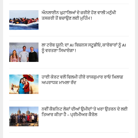
ਔਨਲਾਈਨ ਘੁਟਾਲਿਆਂ ਦੇ ਜ਼ਰੀਏ ਹੋਣ ਵਾਲੀ ਮਨੁੱਖੀ
ਤਸਕਰੀ ਤੋਂ ਬਚਾਉਣ ਲਈ ਮੁਹਿੰਮ !
ਲਾ ਟਰੋਬ ਯੂਨੀ: ਦਾ AI ਬਿਜ਼ਨਸ ਸਟੂਡੀਓ, ਕਾਰੋਬਾਰਾਂ ਨੂੰ AI
ਨੂੰ ਵਰਤਣਾ ਸਿਖਾਏਗਾ !
ਹਾਈ ਕੋਰਟ ਵਲੋਂ ਫਿਲਮੀ ਹੀਰੋ ਰਾਜਕੁਮਾਰ ਰਾਓ ਖ਼ਿਲਾਫ਼
ਅਪਰਾਧਕ ਮਾਮਲਾ ਰੱਦ
ਨਵੀਂ ਕੈਬਨਿਟ ਲੋਕਾਂ ਦੀਆਂ ਉਮੀਦਾਂ ‘ਤੇ ਖਰਾ ਉਤਰਨ ਦੇ ਲਈ
ਤਿਆਰ ਕੀਤਾ ਹੈ – ਪ੍ਰੀਮੀਅਰ ਕੈਰੋਲ