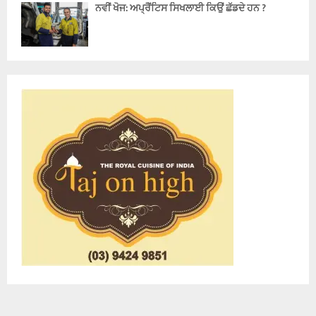
ਨਵੀਂ ਖੋਜ: ਅਪ੍ਰੈਂਟਿਸ ਸਿਖਲਾਈ ਕਿਉਂ ਛੱਡਦੇ ਹਨ ?