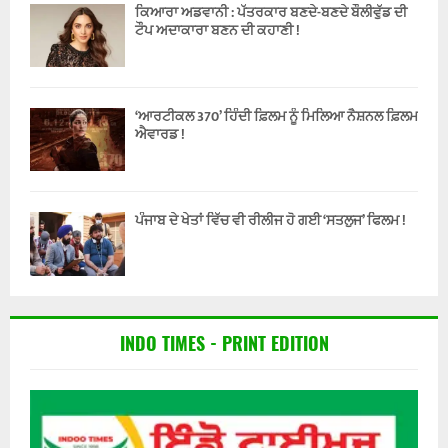
ਕਿਆਰਾ ਅਡਵਾਨੀ : ਪੱਤਰਕਾਰ ਬਣਦੇ-ਬਣਦੇ ਬੌਲੀਵੁੱਡ ਦੀ
ਟੌਪ ਅਦਾਕਾਰਾ ਬਣਨ ਦੀ ਕਹਾਣੀ !
‘ਆਰਟੀਕਲ 370’ ਹਿੰਦੀ ਫ਼ਿਲਮ ਨੂੰ ਮਿਲਿਆ ਨੈਸ਼ਨਲ ਫ਼ਿਲਮ
ਐਵਾਰਡ !
ਪੰਜਾਬ ਦੇ ਖੇਤਾਂ ਵਿੱਚ ਵੀ ਰੀਲੀਜ ਹੋ ਗਈ ‘ਸਤਲੁਜ’ ਫਿਲਮ !
INDO TIMES - PRINT EDITION