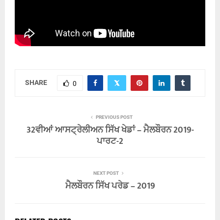
SHARE
0
PREVIOUS POST
32ਵੀਆਂ ਆਸਟ੍ਰੇਲੀਅਨ ਸਿੱਖ ਖੇਡਾਂ – ਮੈਲਬੌਰਨ 2019-
ਪਾਰਟ-2
NEXT POST
ਮੈਲਬੌਰਨ ਸਿੱਖ ਪਰੇਡ – 2019