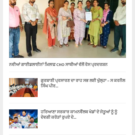
ਨਵੀਆਂ ਗਾਈਡਲਾਈਨਾਂ ਖ਼ਿਲਾਫ਼ CHO ਸਾਥੀਆਂ ਵੱਲੋਂ ਰੋਸ ਪ੍ਰਦਰਸ਼ਨ
ਗੁਰਬਾਣੀ ਪ੍ਰਸਾਰਣ ਦਾ ਰਾਹ ਸਭ ਲਈ ਖੁੱਲ੍ਹਾ – ਸ ਕਰਨੈਲ
ਸਿੰਘ ਪੀਰ...
ਹਰਿਆਣਾ ਸਰਕਾਰ ਕਾਮਨਵੈੱਲਥ ਖੇਡਾਂ ਦੇ ਜੇਤੂਆਂ ਨੂੰ ਨੂੰ
ਦੇਵਗੀ ਕਰੋੜਾਂ ਰੁਪਏ ਦੇ...