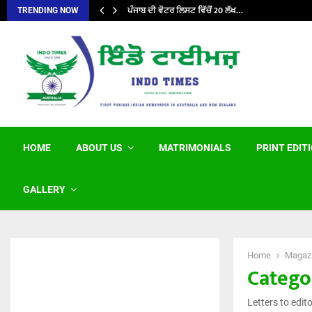
ਪੰਜਾਬ ਦੀ ਵੋਟਰ ਲਿਸਟ ਵਿੱਚੋਂ 20 ਲੱਖ…
TRENDING NOW
HOME
ABOUT US
MATRIMONIALS
PRINT EDIT
GALLERY
Home
Magaz
Categor
Letters to edit