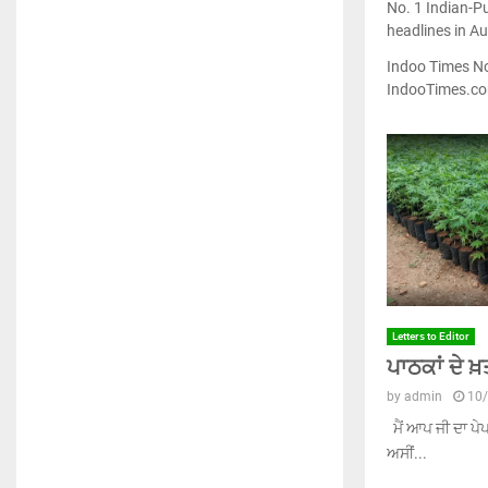
No. 1 Indian-P
headlines in A
Indoo Times No
IndooTimes.c
Letters to Editor
ਪਾਠਕਾਂ ਦੇ ਖ
by
admin
10
ਮੈਂ ਆਪ ਜੀ ਦਾ ਪੇ
ਅਸੀਂ...