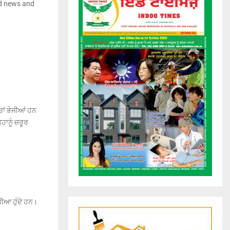
nd news and
ਤਾਂ ਭੇਜੀਆਂ ਹਨ
ਹਾਨੂੰ ਜ਼ਰੂਰ
ਧੀਆ ਹੁੰਦੇ ਹਨ।