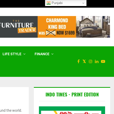
Punjabi
ਘ ਕਲੇਰ…
ਆਰਮੀ ਪਬਲਿਕ ਸਕੂਲ ਵਿੱਚ ਪੰਜਾਬੀ 
LIFE STYLE
FINANCE
INDO TIMES - PRINT EDITION
ound the world.