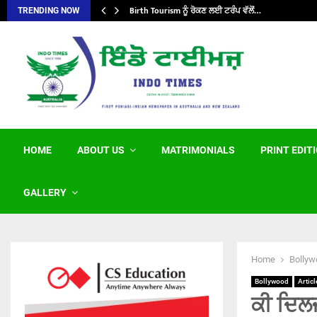
Birth Tourism ਨੂੰ ਰੋਕਣ ਲਈ ਟਰੰਪ ਵੱਲੋਂ…
TRENDING NOW
HOME
ABOUT US
MATRIMONIALS
PRINT EDIT
GALLERY
Home
Bollyw
Bollywood
Articl
ਕੀ ਦਿਲਜ