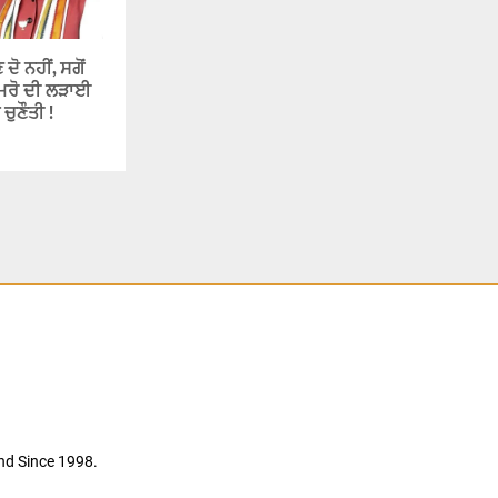
 ਦੋ ਨਹੀਂ, ਸਗੋਂ
ਂ ਮਰੋ ਦੀ ਲੜਾਈ
 ਚੁਣੌਤੀ !
nd Since 1998.