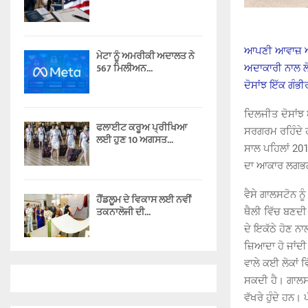
ਆਪਣੀ ਆਵਾਜ਼ ਅਤੇ 
ਮੇਟਾ ਨੂੰ ਅਮਰੀਕੀ ਅਦਾਲਤ ਨੇ
567 ਮਿਲੀਅਨ...
ਅਦਾਕਾਰੀ ਨਾਲ ਲੋ
ਦੋਸਾਂਝ ਇੱਕ ਗੰਭੀ
ਦਿਲਜੀਤ ਦੋਸਾਂਝ
ਫਲਾਈਟ ਕਰੂਅ ਪ੍ਰੀਖਿਆ
ਸਰਗਰਮ ਰਹਿੰਦੇ ਹ
ਲਈ ਹੁਣ 10 ਅਗਸਤ...
ਸਾਲ ਪਹਿਲਾਂ 201
ਦਾ ਆਕਾਰ ਲਗਭਗ
ਵੈਸੇ ਗਾਲਸਟੋਨ ਨੂ
ਹੈਂਡਲੂਮ ਦੇ ਵਿਕਾਸ ਲਈ ਨਵੀਂ
ਤਕਨਾਲੋਜੀ ਦੀ...
ਥੈਲੀ ਵਿੱਚ ਬਣਦੀ 
ਦੇ ਇਕੱਠੇ ਹੋਣ ਨਾ
ਜ਼ਿਆਦਾ ਹੋ ਜਾਂਦੀ 
ਵਾਲੇ ਕਈ ਲੋਕਾਂ 
ਸਕਦੀ ਹੈ। ਗਾਲਸਟ
ਵੱਖਰੇ ਹੁੰਦੇ ਹਨ