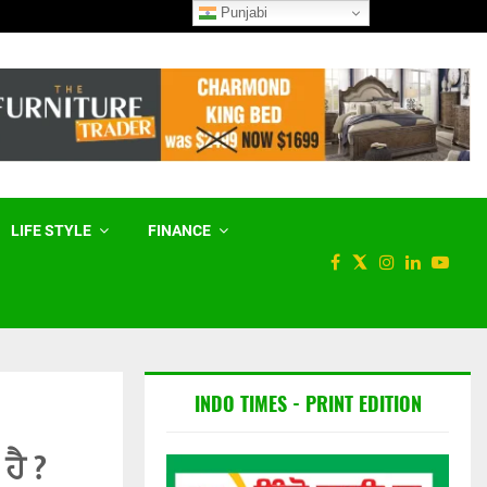
Punjabi
ਫਲਾਈਟ ਕਰੂਅ ਪ੍ਰੀਖਿਆ ਲਈ ਹੁਣ
LIFE STYLE
FINANCE
INDO TIMES - PRINT EDITION
ਹੈ ?