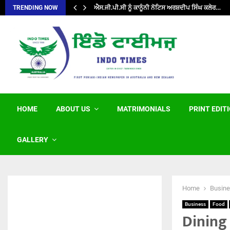
ਐਸ.ਜੀ.ਪੀ.ਸੀ ਨੂੰ ਕਾਨੂੰਨੀ ਨੋਟਿਸ ਅਰਸ਼ਦੀਪ ਸਿੰਘ ਕਲੇਰ…
TRENDING NOW
HOME
ABOUT US
MATRIMONIALS
PRINT EDIT
GALLERY
Home
Busin
Business
Food
Dining