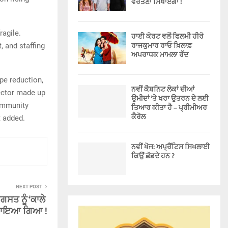
ਵਰਤਣਾ ਸਿਖਾਏਗਾ !
ragile.
ਹਾਈ ਕੋਰਟ ਵਲੋਂ ਫਿਲਮੀ ਹੀਰੋ
ਰਾਜਕੁਮਾਰ ਰਾਓ ਖ਼ਿਲਾਫ਼
, and staffing
ਅਪਰਾਧਕ ਮਾਮਲਾ ਰੱਦ
pe reduction,
ਨਵੀਂ ਕੈਬਨਿਟ ਲੋਕਾਂ ਦੀਆਂ
sector made up
ਉਮੀਦਾਂ ‘ਤੇ ਖਰਾ ਉਤਰਨ ਦੇ ਲਈ
ommunity
ਤਿਆਰ ਕੀਤਾ ਹੈ – ਪ੍ਰੀਮੀਅਰ
ਕੈਰੋਲ
t added.
ਨਵੀਂ ਖੋਜ: ਅਪ੍ਰੈਂਟਿਸ ਸਿਖਲਾਈ
ਕਿਉਂ ਛੱਡਦੇ ਹਨ ?
NEXT POST
ਗਸਤ ਨੂੰ ‘ਕਾਲੇ
ਮਨਾਇਆ ਗਿਆ !