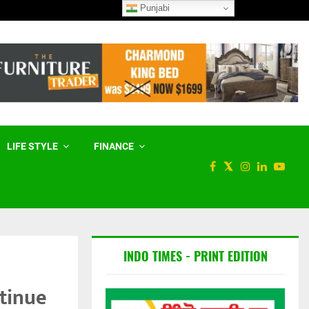
Punjabi
ਵਿਧਾਨ ਸਭਾ ਚੋਣਾਂ ਤੋਂ ਪਹਿਲਾਂ ਪੰਥਕ 
LIFE STYLE
FINANCE
INDO TIMES - PRINT EDITION
ntinue