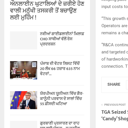
ਔਨਲਾਈਨ ਘੁਟਾਲਿਆਂ ਦੇ ਜ਼ਰੀਏ ਹੋਣ
input costs t
ਵਾਲੀ ਮਨੁੱਖੀ ਤਸਕਰੀ ਤੋਂ ਬਚਾਉਣ
ਲਈ ਮੁਹਿੰਮ !
“This growth s
Operators are 
remains a cha
ਨਵੀਆਂ ਗਾਈਡਲਾਈਨਾਂ ਖ਼ਿਲਾਫ਼
CHO ਸਾਥੀਆਂ ਵੱਲੋਂ ਰੋਸ
ਪ੍ਰਦਰਸ਼ਨ
”R&CA continu
and targeted 
of hardworkin
ਪੰਜਾਬ ਦੀ ਵੋਟਰ ਲਿਸਟ ਵਿੱਚੋਂ
connection. Th
20 ਲੱਖ 66 ਹਜ਼ਾਰ 635 ਨਾਮ
ਵੋਟਰਾਂ...
SHARE
ਯੋਰਪੀਅਨ ਯੂਨੀਅਨ ਵਿੱਚ ਗੈਰ-
ਕਾਨੂੰਨੀ ਪਰਵਾਸ ਦੋ ਸਾਲਾਂ ਵਿੱਚ
55 ਫ਼ੀਸਦੀ ਘਟਿਆ
PREVIOUS POST
TGA Seized 
‘Candy’ Sho
ਗੁਰਬਾਣੀ ਪ੍ਰਸਾਰਣ ਦਾ ਰਾਹ