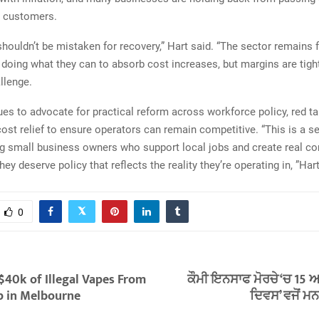
o customers.
houldn’t be mistaken for recovery,” Hart said. “The sector remains f
doing what they can to absorb cost increases, but margins are tight
llenge.
es to advocate for practical reform across workforce policy, red ta
cost relief to ensure operators can remain competitive. “This is a 
g small business owners who support local jobs and create real c
ey deserve policy that reflects the reality they’re operating in, ”Har
0
$40k of Illegal Vapes From
ਕੌਮੀ ਇਨਸਾਫ ਮੋਰਚੇ ‘ਚ 15 ਅ
p in Melbourne
ਦਿਵਸ’ ਵਜੋਂ 