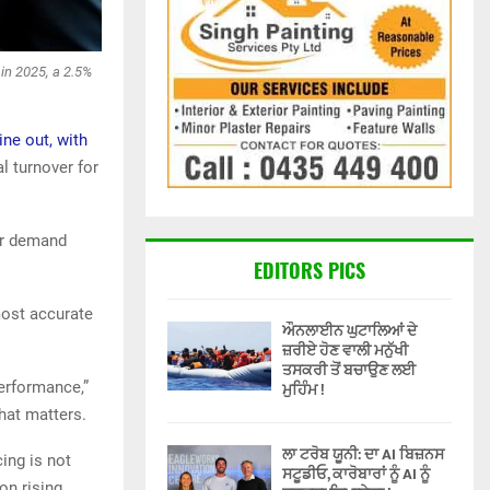
in 2025, a 2.5%
ine out, with
al turnover for
er demand
EDITORS PICS
most accurate
ਔਨਲਾਈਨ ਘੁਟਾਲਿਆਂ ਦੇ
ਜ਼ਰੀਏ ਹੋਣ ਵਾਲੀ ਮਨੁੱਖੀ
ਤਸਕਰੀ ਤੋਂ ਬਚਾਉਣ ਲਈ
performance,”
ਮੁਹਿੰਮ !
that matters.
ਲਾ ਟਰੋਬ ਯੂਨੀ: ਦਾ AI ਬਿਜ਼ਨਸ
cing is not
ਸਟੂਡੀਓ, ਕਾਰੋਬਾਰਾਂ ਨੂੰ AI ਨੂੰ
on rising