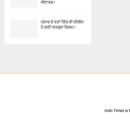
ਐਵਾਰਡ !
ਪੰਜਾਬ ਦੇ ਖੇਤਾਂ ਵਿੱਚ ਵੀ ਰੀਲੀਜ
ਹੋ ਗਈ ‘ਸਤਲੁਜ’ ਫਿਲਮ !
Indo Times is