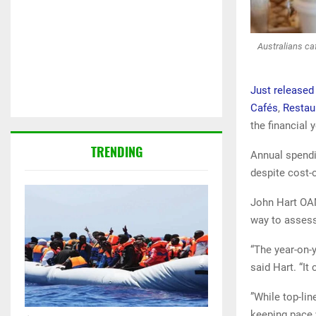
Australians ca
Just released
Cafés
,
Restau
the financial 
TRENDING
Annual spendi
despite cost-o
John Hart OAM
way to assess
“The year-on-y
said Hart. “It
”While top-lin
keeping pace 