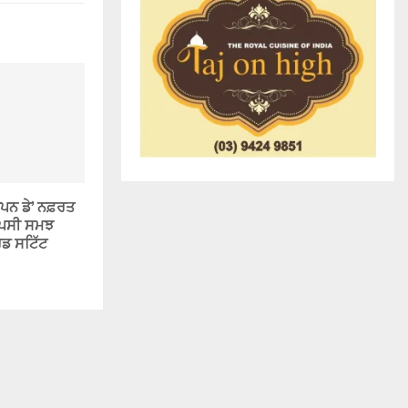
ਪਨ ਡੇ’ ਨਫ਼ਰਤ
ਆਪਸੀ ਸਮਝ
ਿਡ ਸਟਿੱਟ