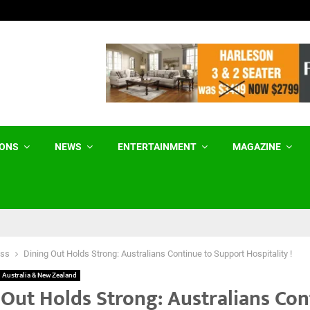
ਆਰਮੀ ਪਬਲਿਕ ਸਕੂਲ ਵਿੱਚ ਪੰਜਾਬੀ ਪੜ੍ਹਨ ਦੀ…
IONS
NEWS
ENTERTAINMENT
MAGAZINE
ess
Dining Out Holds Strong: Australians Continue to Support Hospitality !
Australia & New Zealand
 Out Holds Strong: Australians Co