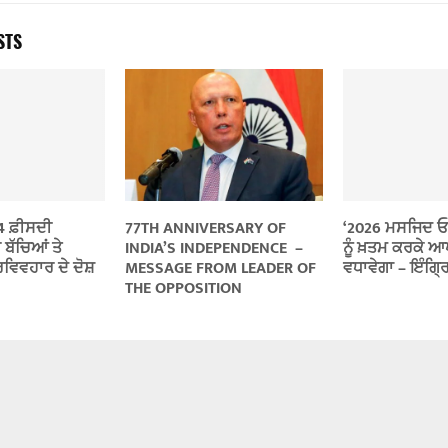
STS
14 ਫ਼ੀਸਦੀ
77TH ANNIVERSARY OF
‘2026 ਮਸਜਿਦ ਓ
ਬੱਚਿਆਂ ਤੇ
INDIA’S INDEPENDENCE –
ਨੂੰ ਖ਼ਤਮ ਕਰਕੇ 
ਰਵਿਵਹਾਰ ਦੇ ਦੋਸ਼
MESSAGE FROM LEADER OF
ਵਧਾਵੇਗਾ – ਇੰਗ੍ਰ
THE OPPOSITION