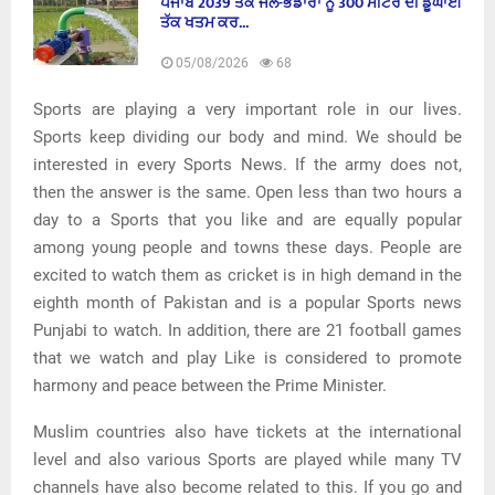
ਪੰਜਾਬ 2039 ਤੱਕ ਜਲ-ਭੰਡਾਰਾਂ ਨੂੰ 300 ਮੀਟਰ ਦੀ ਡੂੰਘਾਈ
ਤੱਕ ਖਤਮ ਕਰ...
05/08/2026
68
Sports are playing a very important role in our lives.
Sports keep dividing our body and mind. We should be
interested in every Sports News. If the army does not,
then the answer is the same. Open less than two hours a
day to a Sports that you like and are equally popular
among young people and towns these days. People are
excited to watch them as cricket is in high demand in the
eighth month of Pakistan and is a popular Sports news
Punjabi to watch. In addition, there are 21 football games
that we watch and play Like is considered to promote
harmony and peace between the Prime Minister.
Muslim countries also have tickets at the international
level and also various Sports are played while many TV
channels have also become related to this. If you go and