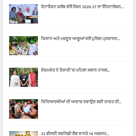
ਰੋਟਾਰੈਕਟ ਕਲੱਬ ਵੱਲੋਂ ਸੈਸ਼ਨ 2026-27 ਦਾ ਇੰਸਟਾਲੇਸ਼ਨ...
ਕਿਸਾਨ ਅਤੇ ਮਜ਼ਦੂਰ ਆਗੂਆਂ ਵਲੋਂ ਪੁਲਿਸ ਪ੍ਰਸ਼ਾਸਨ...
ਏਕਮਜੋਤ ਨੇ ਤੈਰਾਕੀ ’ਚ ਪਹਿਲਾ ਸਥਾਨ ਹਾਸਲ...
ਵਿਦਿਆਰਥੀਆਂ ਦੀ ਆਵਾਜ਼ ਦਬਾਉਣ ਲਈ ਤਾਕਤ ਦੀ...
33 ਫੀਸਦੀ ਸਬਸਿਡੀ ਲੈਣ ਵਾਸਤੇ 14 ਅਗਸਤ...