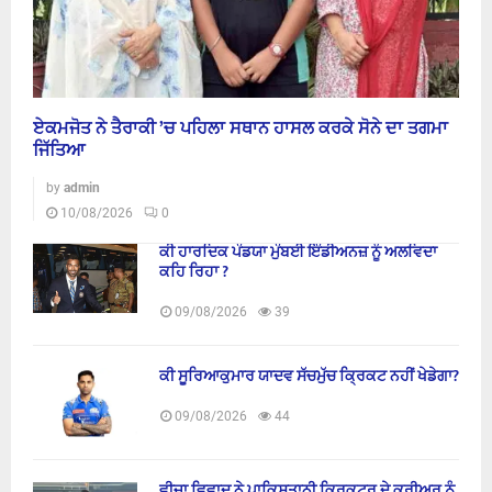
ਏਕਮਜੋਤ ਨੇ ਤੈਰਾਕੀ ’ਚ ਪਹਿਲਾ ਸਥਾਨ ਹਾਸਲ ਕਰਕੇ ਸੋਨੇ ਦਾ ਤਗਮਾ
ਜਿੱਤਿਆ
by
admin
10/08/2026
0
ਕੀ ਹਾਰਦਿਕ ਪੰਡਯਾ ਮੁੰਬਈ ਇੰਡੀਅਨਜ਼ ਨੂੰ ਅਲਵਿਦਾ
ਕਹਿ ਰਿਹਾ ?
09/08/2026
39
ਕੀ ਸੂਰਿਆਕੁਮਾਰ ਯਾਦਵ ਸੱਚਮੁੱਚ ਕ੍ਰਿਕਟ ਨਹੀਂ ਖੇਡੇਗਾ?
09/08/2026
44
ਵੀਜ਼ਾ ਵਿਵਾਦ ਨੇ ਪਾਕਿਸਤਾਨੀ ਕ੍ਰਿਕਟਰ ਦੇ ਕਰੀਅਰ ਨੂੰ