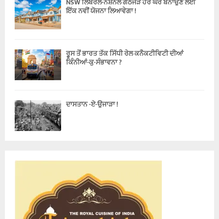
NSW ਲਿਬਰਲ-ਨੈਸ਼ਨਲ ਗਠਜੋੜ ਹੋਰ ਘਰ ਬਨਾਉਣ ਲਈ
ਇੱਕ ਨਵੀਂ ਯੋਜਨਾ ਲਿਆਵੇਗਾ !
ਰੂਸ ਤੋਂ ਭਾਰਤ ਤੱਕ ਸਿੱਧੀ ਰੇਲ ਕਨੈਕਟੀਵਿਟੀ ਦੀਆਂ
ਕਿੰਨੀਆਂ-ਕੁ-ਸੰਭਾਵਨਾ ?
ਦਾਸਤਾਨ -ਏ-ਉਜਾੜਾ !