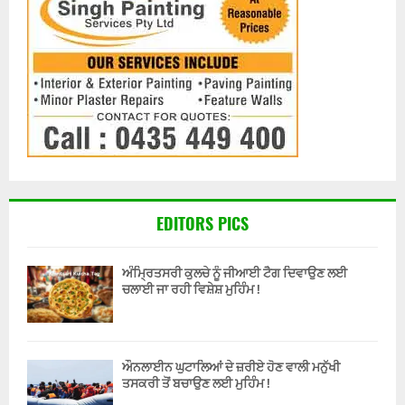
EDITORS PICS
ਅੰਮ੍ਰਿਤਸਰੀ ਕੁਲਚੇ ਨੂੰ ਜੀਆਈ ਟੈਗ ਦਿਵਾਉਣ ਲਈ
ਚਲਾਈ ਜਾ ਰਹੀ ਵਿਸ਼ੇਸ਼ ਮੁਹਿੰਮ !
ਔਨਲਾਈਨ ਘੁਟਾਲਿਆਂ ਦੇ ਜ਼ਰੀਏ ਹੋਣ ਵਾਲੀ ਮਨੁੱਖੀ
ਤਸਕਰੀ ਤੋਂ ਬਚਾਉਣ ਲਈ ਮੁਹਿੰਮ !