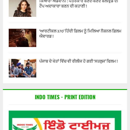
ਕਿਆਰਾ ਅਡਵਾਨੀ : ਪੱਤਰਕਾਰ ਬਣਦੇ-ਬਣਦੇ ਬੌਲੀਵੁੱਡ ਦੀ
ਟੌਪ ਅਦਾਕਾਰਾ ਬਣਨ ਦੀ ਕਹਾਣੀ !
‘ਆਰਟੀਕਲ 370’ ਹਿੰਦੀ ਫ਼ਿਲਮ ਨੂੰ ਮਿਲਿਆ ਨੈਸ਼ਨਲ ਫ਼ਿਲਮ
ਐਵਾਰਡ !
ਪੰਜਾਬ ਦੇ ਖੇਤਾਂ ਵਿੱਚ ਵੀ ਰੀਲੀਜ ਹੋ ਗਈ ‘ਸਤਲੁਜ’ ਫਿਲਮ !
INDO TIMES - PRINT EDITION