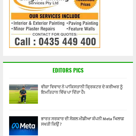
EDITORS PICS
ਵੀਜ਼ਾ ਵਿਵਾਦ ਨੇ ਪਾਕਿਸਤਾਨੀ ਕ੍ਰਿਕਟਰ ਦੇ ਕਰੀਅਰ ਨੂੰ
ਇਮਤਿਹਾਨ ਵਿੱਚ ਪਾ ਦਿੱਤਾ ਹੈ।
ਭਾਰਤ ਸਰਕਾਰ ਦੀ ਸੋਸ਼ਲ ਮੀਡੀਆ ਕੰਪਨੀ Meta ਖਿਲਾਫ਼
ਸਖਤੀ ਕਿਉਂ ?