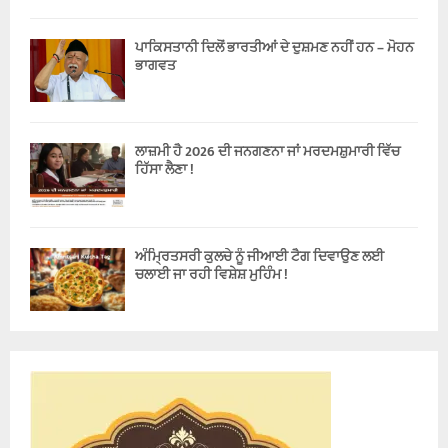
ਪਾਕਿਸਤਾਨੀ ਦਿਲੋਂ ਭਾਰਤੀਆਂ ਦੇ ਦੁਸ਼ਮਣ ਨਹੀਂ ਹਨ – ਮੋਹਨ
ਭਾਗਵਤ
ਲਾਜ਼ਮੀ ਹੈ 2026 ਦੀ ਜਨਗਣਨਾ ਜਾਂ ਮਰਦਮਸ਼ੁਮਾਰੀ ਵਿੱਚ
ਹਿੱਸਾ ਲੈਣਾ !
ਅੰਮ੍ਰਿਤਸਰੀ ਕੁਲਚੇ ਨੂੰ ਜੀਆਈ ਟੈਗ ਦਿਵਾਉਣ ਲਈ
ਚਲਾਈ ਜਾ ਰਹੀ ਵਿਸ਼ੇਸ਼ ਮੁਹਿੰਮ !