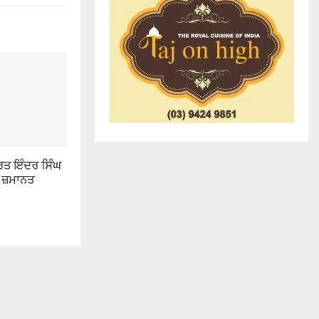
ਭਰਤ ਇੰਦਰ ਸਿੰਘ
 ਜ਼ਮਾਨਤ