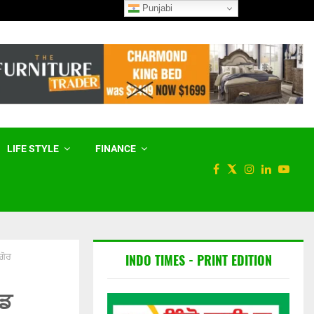
Punjabi
‘ਸਿਹਤਮੰਦ ਤੇ ਨਸ਼ਾ-ਮੁਕਤ ਪੰਜਾਬ’ : ‘
LIFE STYLE
FINANCE
INDO TIMES - PRINT EDITION
ਗੋਰ
ੱਡ