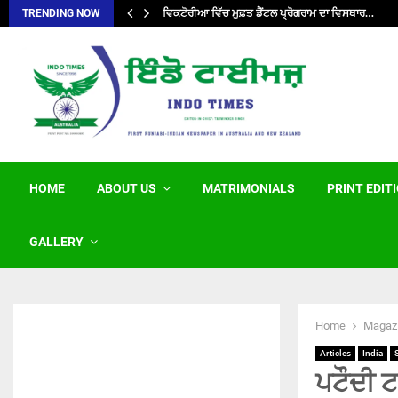
ਵਿਕਟੋਰੀਆ ਵਿੱਚ ਮੁਫ਼ਤ ਡੈਂਟਲ ਪ੍ਰੋਗਰਾਮ ਦਾ ਵਿਸਥਾਰ…
TRENDING NOW
HOME
ABOUT US
MATRIMONIALS
PRINT EDIT
GALLERY
Home
Magaz
Articles
India
ਪਟੌਦੀ ਟ