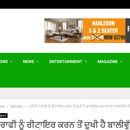
ਵਿਦਿਆਰਥੀਆਂ ‘ਤੇ ਪੈਲੇਟ ਗੰਨਾਂ ਦੀ ਨਿੰਦਾ ਠੀਕ,…
IONS
NEWS
ENTERTAINMENT
MAGAZINE
ine
Articles
ਪਟੌਦੀ ਟਰਾਫੀ ਨੂੰ ਰੀਟਾਇਰ ਕਰਨ ਤੋਂ ਦੁਖੀ ਹੈ ਬਾਲੀਵੁੱਡ ਅਦਾਕਾਰਾ ਸ਼ਰਮੀਲਾ ਟੈ
Sport
ਰਾਫੀ ਨੂੰ ਰੀਟਾਇਰ ਕਰਨ ਤੋਂ ਦੁਖੀ ਹੈ ਬਾਲੀਵੁ