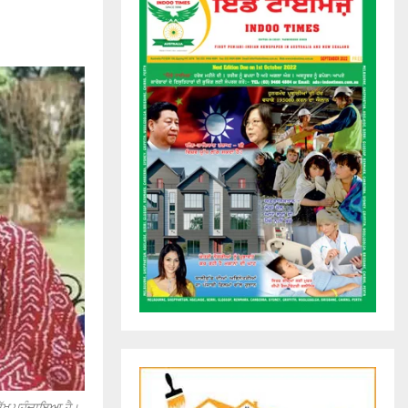
ੁੱਖ ਪਹੁੰਚਾਇਆ ਹੈ।