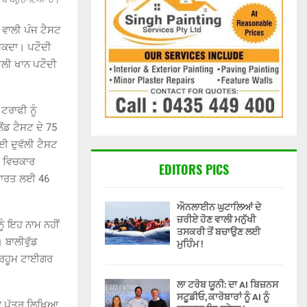
 ਵਾਲੀ ਪੰਜ ਟੈਸਟ
 ਸਕਦਾ। ਪਟੌਦੀ
 ਅਲੀ ਖਾਨ ਪਟੌਦੀ
ਟਰਾਫੀ ਨੂੰ
ਂਡ ਟੈਸਟ ਦੇ 75
ਗਈ ਦੁਵੱਲੀ ਟੈਸਟ
6 ਵਿਚਕਾਰ
EDITORS PICS
 ਭਾਰਤ ਲਈ 46
ਔਨਲਾਈਨ ਘੁਟਾਲਿਆਂ ਦੇ
ਜ਼ਰੀਏ ਹੋਣ ਵਾਲੀ ਮਨੁੱਖੀ
ੂੰ ਇਹ ਨਾਮ ਨਹੀਂ
ਤਸਕਰੀ ਤੋਂ ਬਚਾਉਣ ਲਈ
 ਬਾਲੀਵੁੱਡ
ਮੁਹਿੰਮ !
 ਮਰਹੂਮ ਟਾਈਗਰ
ਲਾ ਟਰੋਬ ਯੂਨੀ: ਦਾ AI ਬਿਜ਼ਨਸ
ਸਟੂਡੀਓ, ਕਾਰੋਬਾਰਾਂ ਨੂੰ AI ਨੂੰ
ਇੱਕ ਪੱਤਰ ਲਿਖਿਆ