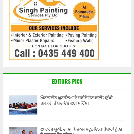
EDITORS PICS
ਔਨਲਾਈਨ ਘੁਟਾਲਿਆਂ ਦੇ ਜ਼ਰੀਏ ਹੋਣ ਵਾਲੀ ਮਨੁੱਖੀ
ਤਸਕਰੀ ਤੋਂ ਬਚਾਉਣ ਲਈ ਮੁਹਿੰਮ !
ਲਾ ਟਰੋਬ ਯੂਨੀ: ਦਾ AI ਬਿਜ਼ਨਸ ਸਟੂਡੀਓ, ਕਾਰੋਬਾਰਾਂ ਨੂੰ AI