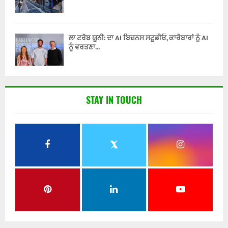
ਲਾ ਟਰੋਬ ਯੂਨੀ: ਦਾ AI ਬਿਜ਼ਨਸ ਸਟੂਡੀਓ, ਕਾਰੋਬਾਰਾਂ ਨੂੰ AI
ਨੂੰ ਵਰਤਣਾ...
STAY IN TOUCH