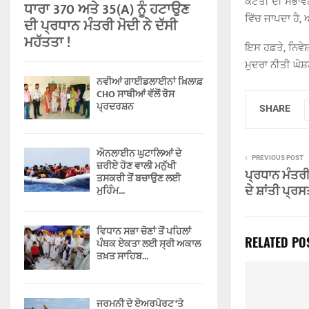
ਕਟੌਤੀ ਦੀ ਸੰਭਾਵਨ
ਧਾਰਾ 370 ਅਤੇ 35(A) ਨੂੰ ਹਟਾਉਣ
ਵਿੱਚ ਜਾਪਦਾ ਹੈ, 
ਦੀ ਪ੍ਰਧਾਨ ਮੰਤਰੀ ਮੋਦੀ ਨੇ ਦੱਸੀ
ਮਹੱਤਤਾ !
ਇਸ ਹਫ਼ਤੇ, ਨਿਵੇ
ਮੁਦਰਾ ਨੀਤੀ ਘੋਸ਼ਣ
ਨਵੀਆਂ ਗਾਈਡਲਾਈਨਾਂ ਖ਼ਿਲਾਫ਼
CHO ਸਾਥੀਆਂ ਵੱਲੋਂ ਰੋਸ
ਪ੍ਰਦਰਸ਼ਨ
SHARE
ਔਨਲਾਈਨ ਘੁਟਾਲਿਆਂ ਦੇ
PREVIOUS POST
ਜ਼ਰੀਏ ਹੋਣ ਵਾਲੀ ਮਨੁੱਖੀ
ਪ੍ਰਧਾਨ ਮੰਤਰੀ
ਤਸਕਰੀ ਤੋਂ ਬਚਾਉਣ ਲਈ
ਦੇ ਸ਼ਾਂਤੀ ਪ੍ਰ
ਮੁਹਿੰਮ...
ਵਿਧਾਨ ਸਭਾ ਚੋਣਾਂ ਤੋਂ ਪਹਿਲਾਂ
RELATED PO
ਪੰਥਕ ਏਕਤਾ ਲਈ ਸ੍ਰੀ ਅਕਾਲ
ਤਖ਼ਤ ਸਾਹਿਬ...
ਜਰਮਨੀ ਦੇ ਏਅਰਪੋਰਟ ‘ਤੇ