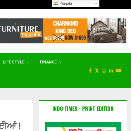
Punjabi
ਪੰਜਾਬ ਦੀ ਵੋਟਰ ਲਿਸਟ ਵਿੱਚੋਂ 20 ਲੱਖ
LIFE STYLE
FINANCE
INDO TIMES - PRINT EDITION
ਗਈਆਂ !