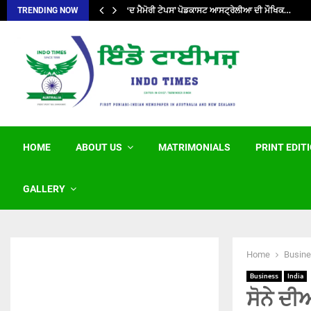
‘ਦ ਮੈਮੋਰੀ ਟੇਪਸ’ ਪੋਡਕਾਸਟ ਆਸਟ੍ਰੇਲੀਆ ਦੀ ਮੌਖਿਕ…
TRENDING NOW
HOME
ABOUT US
MATRIMONIALS
PRINT EDIT
GALLERY
Home
Busin
Business
India
ਸੋਨੇ ਦੀ