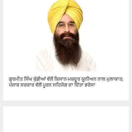
ਗੁਰਮੀਤ ਸਿੰਘ ਖੁੱਡੀਆਂ ਵੱਲੋਂ ਕਿਸਾਨ-ਮਜ਼ਦੂਰ ਯੂਨੀਅਨ ਨਾਲ ਮੁਲਾਕਾਤ;
ਪੰਜਾਬ ਸਰਕਾਰ ਵੱਲੋਂ ਪੂਰਨ ਸਹਿਯੋਗ ਦਾ ਦਿੱਤਾ ਭਰੋਸਾ