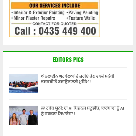
EDITORS PICS
ਔਨਲਾਈਨ ਘੁਟਾਲਿਆਂ ਦੇ ਜ਼ਰੀਏ ਹੋਣ ਵਾਲੀ ਮਨੁੱਖੀ
ਤਸਕਰੀ ਤੋਂ ਬਚਾਉਣ ਲਈ ਮੁਹਿੰਮ !
ਲਾ ਟਰੋਬ ਯੂਨੀ: ਦਾ AI ਬਿਜ਼ਨਸ ਸਟੂਡੀਓ, ਕਾਰੋਬਾਰਾਂ ਨੂੰ AI
ਨੂੰ ਵਰਤਣਾ ਸਿਖਾਏਗਾ !