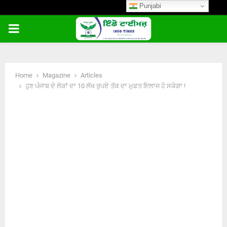
Punjabi
PRIMARY
MENU
Home
Magazine
Articles
ਹੁਣ ਪੰਜਾਬ ਦੇ ਲੋਕਾਂ ਦਾ 10 ਲੱਖ ਰੁਪਏ ਤੱਕ ਦਾ ਮੁਫ਼ਤ ਇਲਾਜ ਹੋ ਸਕੇਗਾ !