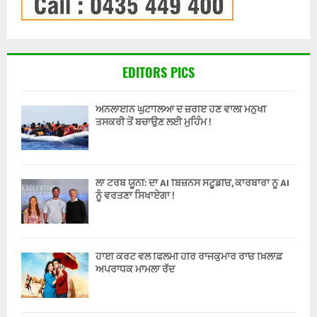
EDITORS PICS
ਔਨਲਾਈਨ ਘੁਟਾਲਿਆਂ ਦੇ ਜ਼ਰੀਏ ਹੋਣ ਵਾਲੀ ਮਨੁੱਖੀ
ਤਸਕਰੀ ਤੋਂ ਬਚਾਉਣ ਲਈ ਮੁਹਿੰਮ !
ਲਾ ਟਰੋਬ ਯੂਨੀ: ਦਾ AI ਬਿਜ਼ਨਸ ਸਟੂਡੀਓ, ਕਾਰੋਬਾਰਾਂ ਨੂੰ AI
ਨੂੰ ਵਰਤਣਾ ਸਿਖਾਏਗਾ !
ਹਾਈ ਕੋਰਟ ਵਲੋਂ ਫਿਲਮੀ ਹੀਰੋ ਰਾਜਕੁਮਾਰ ਰਾਓ ਖ਼ਿਲਾਫ਼
ਅਪਰਾਧਕ ਮਾਮਲਾ ਰੱਦ