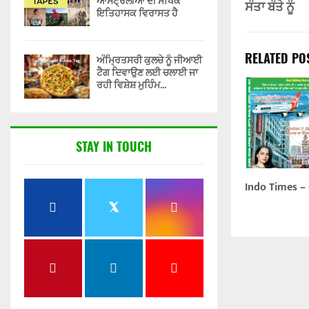
ਆਸਟ੍ਰੇਲੀਆ ਦੀ ਮੌਖਿਕ
ਸੰਤਾ ਬੰਤੇ ਨੂੰ
ਇਤਿਹਾਸਕ ਵਿਰਾਸਤ ਹੈ
RELATED PO
ਅੰਮ੍ਰਿਤਸਰੀ ਕੁਲਚੇ ਨੂੰ ਜੀਆਈ
ਟੈਗ ਦਿਵਾਉਣ ਲਈ ਚਲਾਈ ਜਾ
ਰਹੀ ਵਿਸ਼ੇਸ਼ ਮੁਹਿੰਮ...
STAY IN TOUCH
Indo Times –