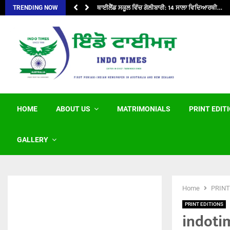
ਥਾਈਲੈਂਡ ਸਕੂਲ ਵਿੱਚ ਗੋਲੀਬਾਰੀ: 14 ਸਾਲਾ ਵਿਦਿਆਰਥੀ…
TRENDING NOW
HOME
ABOUT US
MATRIMONIALS
PRINT EDIT
GALLERY
Home
PRINT
PRINT EDITIONS
indoti