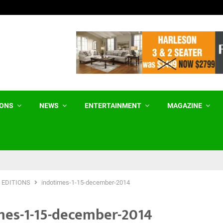
Birth Tourism ਨੂੰ ਰੋਕਣ ਲਈ ਟਰੰਪ ਵੱਲੋਂ…
IONS
NEWS
ENTERTAINMENT
MAGAZINE
 EDITIONS
indotimes-1-15-december-2014
mes-1-15-december-2014