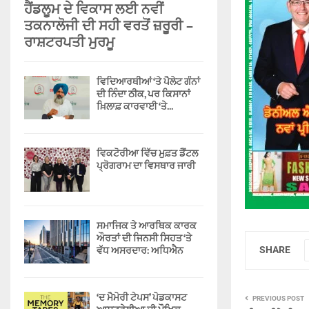
ਹੈਂਡਲੂਮ ਦੇ ਵਿਕਾਸ ਲਈ ਨਵੀਂ
ਤਕਨਾਲੋਜੀ ਦੀ ਸਹੀ ਵਰਤੋਂ ਜ਼ਰੂਰੀ –
ਰਾਸ਼ਟਰਪਤੀ ਮੁਰਮੂ
ਵਿਦਿਆਰਥੀਆਂ ‘ਤੇ ਪੈਲੇਟ ਗੰਨਾਂ
ਦੀ ਨਿੰਦਾ ਠੀਕ, ਪਰ ਕਿਸਾਨਾਂ
ਖ਼ਿਲਾਫ਼ ਕਾਰਵਾਈ ‘ਤੇ...
ਵਿਕਟੋਰੀਆ ਵਿੱਚ ਮੁਫ਼ਤ ਡੈਂਟਲ
ਪ੍ਰੋਗਰਾਮ ਦਾ ਵਿਸਥਾਰ ਜਾਰੀ
ਸਮਾਜਿਕ ਤੇ ਆਰਥਿਕ ਕਾਰਕ
ਔਰਤਾਂ ਦੀ ਜਿਨਸੀ ਸਿਹਤ ‘ਤੇ
ਵੱਧ ਅਸਰਦਾਰ: ਅਧਿਐਨ
SHARE
‘ਦ ਮੈਮੋਰੀ ਟੇਪਸ’ ਪੋਡਕਾਸਟ
PREVIOUS POST