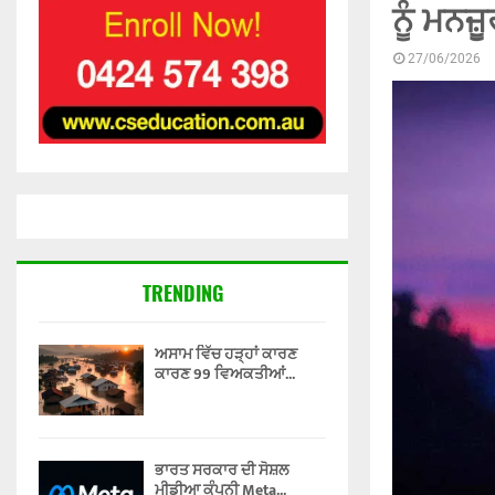
ਨੂੰ ਮਨਜ਼
27/06/2026
TRENDING
ਅਸਾਮ ਵਿੱਚ ਹੜ੍ਹਾਂ ਕਾਰਣ
ਕਾਰਣ 99 ਵਿਅਕਤੀਆਂ...
ਭਾਰਤ ਸਰਕਾਰ ਦੀ ਸੋਸ਼ਲ
ਮੀਡੀਆ ਕੰਪਨੀ Meta...