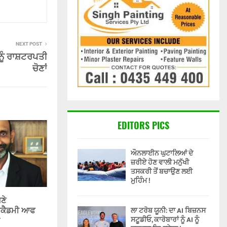
NEXT POST
ੂੰ ਰਾਸ਼ਟਰਪਤੀ
ਚੋਣਾਂ
EDITORS PICS
ਔਨਲਾਈਨ ਘੁਟਾਲਿਆਂ ਦੇ
ਜ਼ਰੀਏ ਹੋਣ ਵਾਲੀ ਮਨੁੱਖੀ
ਤਸਕਰੀ ਤੋਂ ਬਚਾਉਣ ਲਈ
ਮੁਹਿੰਮ !
ਣੇ
ਕੈਡਮੀ ਆਫ
ਲਾ ਟਰੋਬ ਯੂਨੀ: ਦਾ AI ਬਿਜ਼ਨਸ
ਸਟੂਡੀਓ, ਕਾਰੋਬਾਰਾਂ ਨੂੰ AI ਨੂੰ