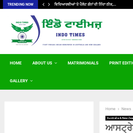
ਵਿਦਿਆਰਥੀਆਂ ‘ਤੇ ਪੈਲੇਟ ਗੰਨਾਂ ਦੀ ਨਿੰਦਾ ਠੀਕ,…
TRENDING NOW
HOME
ABOUT US
MATRIMONIALS
PRINT EDIT
GALLERY
Home
News
Australia & New Ze
ਆਸਟ੍ਰੇ