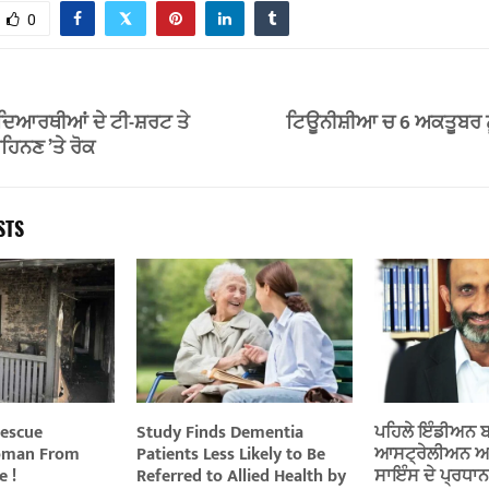
0
ਵਿਦਿਆਰਥੀਆਂ ਦੇ ਟੀ-ਸ਼ਰਟ ਤੇ
ਟਿਊਨੀਸ਼ੀਆ ਚ 6 ਅਕਤੂਬਰ ਨ
ਹਿਨਣ ’ਤੇ ਰੋਕ
STS
Rescue
Study Finds Dementia
ਪਹਿਲੇ ਇੰਡੀਅਨ ਬ
oman From
Patients Less Likely to Be
ਆਸਟ੍ਰੇਲੀਅਨ ਅ
 !
Referred to Allied Health by
ਸਾਇੰਸ ਦੇ ਪ੍ਰਧਾਨ