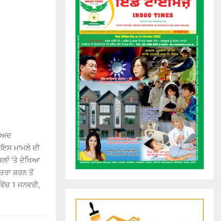
ਬਾਅਦ
ਿ ਇਸ ਮਾਮਲੇ ਦੀ
ਲਾੰ ‘ਤੇ ਦੇਖਿਆ
ਤਰਾ ਕਰਨ ਤੋਂ
ਵਿੱਚ 1 ਜਨਵਰੀ,