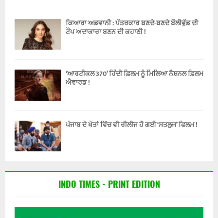
ਕਿਆਰਾ ਅਡਵਾਨੀ : ਪੱਤਰਕਾਰ ਬਣਦੇ-ਬਣਦੇ ਬੌਲੀਵੁੱਡ ਦੀ
ਟੌਪ ਅਦਾਕਾਰਾ ਬਣਨ ਦੀ ਕਹਾਣੀ !
‘ਆਰਟੀਕਲ 370’ ਹਿੰਦੀ ਫ਼ਿਲਮ ਨੂੰ ਮਿਲਿਆ ਨੈਸ਼ਨਲ ਫ਼ਿਲਮ
ਐਵਾਰਡ !
ਪੰਜਾਬ ਦੇ ਖੇਤਾਂ ਵਿੱਚ ਵੀ ਰੀਲੀਜ ਹੋ ਗਈ ‘ਸਤਲੁਜ’ ਫਿਲਮ !
INDO TIMES - PRINT EDITION