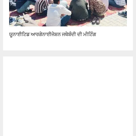
ਯੂਨਾਈਟਿਡ ਆਰਗੇਨਾਈਜੇਸ਼ਨ ਜਥੇਬੰਦੀ ਦੀ ਮੀਟਿੰਗ