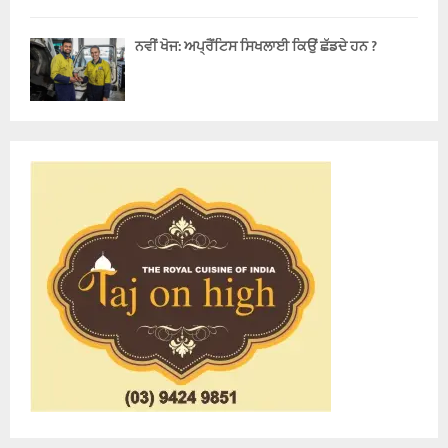
ਨਵੀਂ ਖੋਜ: ਅਪ੍ਰੈਂਟਿਸ ਸਿਖਲਾਈ ਕਿਉਂ ਛੱਡਦੇ ਹਨ ?