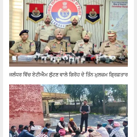
ਜਲੰਧਰ ਵਿੱਚ ਏਟੀਐਮ ਲੁੱਟਣ ਵਾਲੇ ਗਿਰੋਹ ਦੇ ਤਿੰਨ ਮੁਲਜ਼ਮ ਗ੍ਰਿਫ਼ਤਾਰ