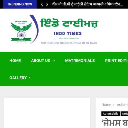
ਐਸ.ਜੀ.ਪੀ.ਸੀ ਨੂੰ ਕਾਨੂੰਨੀ ਨੋਟਿਸ ਅਰਸ਼ਦੀਪ ਸਿੰਘ ਕਲੇਰ…
TRENDING NOW
HOME
ABOUT US
MATRIMONIALS
PRINT EDIT
GALLERY
Home
Automo
Automobile
Arti
‘ਜੇਮਸ ਬ