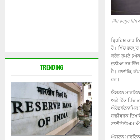
ਖਿੱਚ ਭਰਪੂਰ ਦਿੱਖ
ਬ੍ਰਿਟਿਸ਼ ਕਾਰ ਨ
ਹੈ। ਖਿੱਚ ਭਰਪੂ
ਕਰੋੜ ਰੁਪਏ (ਐਕ
ਦੁਨੀਆ ਭਰ ਵਿੱਚ 
TRENDING
ਹੈ। ਹਾਲਾਂਕਿ, ਕ
ਹਨ।
ਐਸਟਨ ਮਾਰਟਿਨ ਵੈ
ਅਤੇ ਇੱਕ ਖਿੱਚ ਭ
ਐਰੋਡਾਇਨਾਮਿਕ ਸ
ਬਾਡੀਵਰਕ ਦਿਖਾਉਂ
ਟਾਈਟੇਨੀਅਮ ਐਗ
ਐਸਟਨ ਮਾਰਟਿਨ ਵੈ