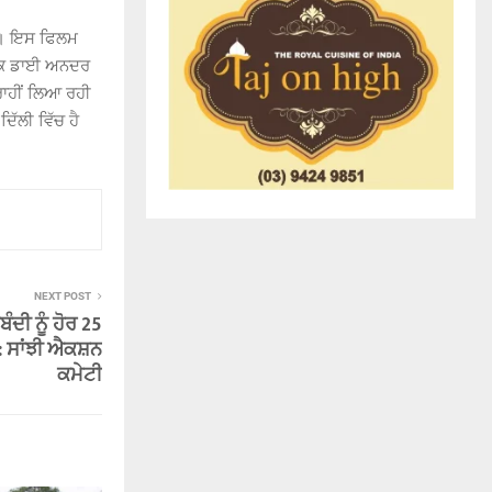
ਹੈ। ਇਸ ਫਿਲਮ
 ਕਿ ਡਾਈ ਅਨਦਰ
ਰਾਹੀਂ ਲਿਆ ਰਹੀ
ਿੱਲੀ ਵਿੱਚ ਹੈ
NEXT POST
ਦੀ ਨੂੰ ਹੋਰ 25
: ਸਾਂਝੀ ਐਕਸ਼ਨ
ਕਮੇਟੀ