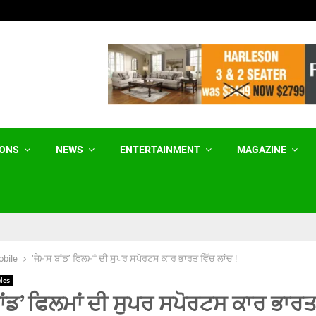
ਆਰਮੀ ਪਬਲਿਕ ਸਕੂਲ ਵਿੱਚ ਪੰਜਾਬੀ ਪੜ੍ਹਨ ਦੀ…
IONS
NEWS
ENTERTAINMENT
MAGAZINE
bile
‘ਜੇਮਸ ਬਾਂਡ’ ਫਿਲਮਾਂ ਦੀ ਸੁਪਰ ਸਪੋਰਟਸ ਕਾਰ ਭਾਰਤ ਵਿੱਚ ਲਾਂਚ !
cles
ਾਂਡ’ ਫਿਲਮਾਂ ਦੀ ਸੁਪਰ ਸਪੋਰਟਸ ਕਾਰ ਭਾਰਤ