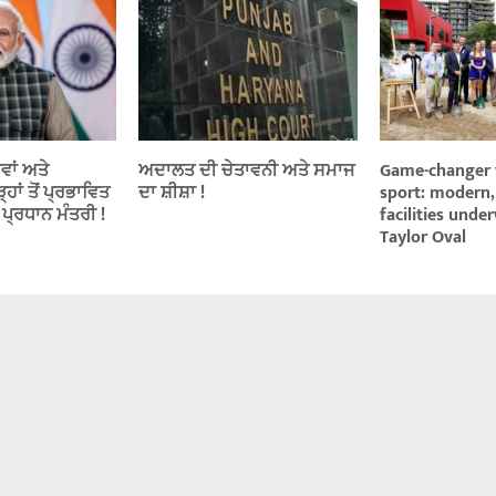
ਵਾਂ ਅਤੇ
ਅਦਾਲਤ ਦੀ ਚੇਤਾਵਨੀ ਅਤੇ ਸਮਾਜ
Game-changer 
ਹਾਂ ਤੋਂ ਪ੍ਰਭਾਵਿਤ
ਦਾ ਸ਼ੀਸ਼ਾ !
sport: modern, 
: ਪ੍ਰਧਾਨ ਮੰਤਰੀ !
facilities unde
Taylor Oval