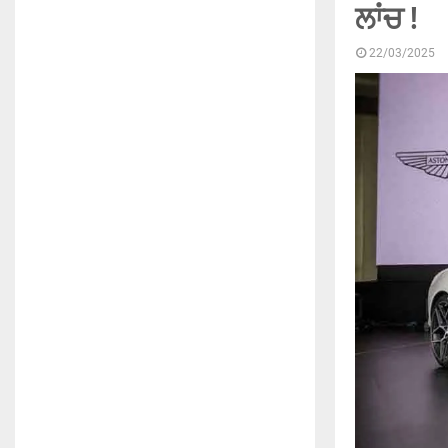
ਲਾਂਚ !
22/03/2025