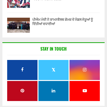
ਪੀਐਮ ਮੋਦੀ ਨੇ ਕਾਮਨਵੈਲਥ ਗੇਮਜ਼ ਦੇ ਮੈਡਲ ਜੇਤੂਆਂ ਨੂੰ
ਦਿੱਤੀਆਂ ਵਧਾਈਆਂ
STAY IN TOUCH