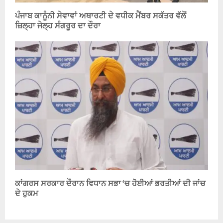
ਪੰਜਾਬ ਕਾਨੂੰਨੀ ਸੇਵਾਵਾਂ ਅਥਾਰਟੀ ਦੇ ਵਧੀਕ ਮੈਂਬਰ ਸਕੱਤਰ ਵੱਲੋਂ
ਜ਼ਿਲ੍ਹਾ ਜੇਲ੍ਹ ਸੰਗਰੂਰ ਦਾ ਦੌਰਾ
ਕਾਂਗਰਸ ਸਰਕਾਰ ਦੌਰਾਨ ਵਿਧਾਨ ਸਭਾ ‘ਚ ਹੋਈਆਂ ਭਰਤੀਆਂ ਦੀ ਜਾਂਚ
ਦੇ ਹੁਕਮ