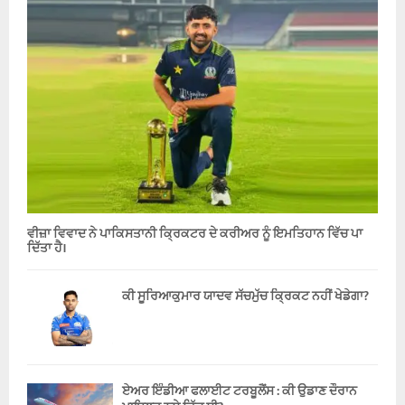
ਵੀਜ਼ਾ ਵਿਵਾਦ ਨੇ ਪਾਕਿਸਤਾਨੀ ਕ੍ਰਿਕਟਰ ਦੇ ਕਰੀਅਰ ਨੂੰ ਇਮਤਿਹਾਨ ਵਿੱਚ ਪਾ
ਦਿੱਤਾ ਹੈ।
ਕੀ ਸੂਰਿਆਕੁਮਾਰ ਯਾਦਵ ਸੱਚਮੁੱਚ ਕ੍ਰਿਕਟ ਨਹੀਂ ਖੇਡੇਗਾ?
ਏਅਰ ਇੰਡੀਆ ਫਲਾਈਟ ਟਰਬੂਲੈਂਸ : ਕੀ ਉਡਾਣ ਦੌਰਾਨ