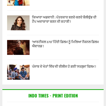
ਕਿਆਰਾ ਅਡਵਾਨੀ : ਪੱਤਰਕਾਰ ਬਣਦੇ-ਬਣਦੇ ਬੌਲੀਵੁੱਡ ਦੀ
ਟੌਪ ਅਦਾਕਾਰਾ ਬਣਨ ਦੀ ਕਹਾਣੀ !
‘ਆਰਟੀਕਲ 370’ ਹਿੰਦੀ ਫ਼ਿਲਮ ਨੂੰ ਮਿਲਿਆ ਨੈਸ਼ਨਲ ਫ਼ਿਲਮ
ਐਵਾਰਡ !
ਪੰਜਾਬ ਦੇ ਖੇਤਾਂ ਵਿੱਚ ਵੀ ਰੀਲੀਜ ਹੋ ਗਈ ‘ਸਤਲੁਜ’ ਫਿਲਮ !
INDO TIMES - PRINT EDITION