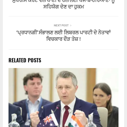
ਸੁਪਰੀਮ ਕੋਰਟ ਵਲੋਂ ਪਾਣੀ ਦੇ ਹੱਲ ਲਈ ਪੰਜਾਬ-ਹਰਿਆਣਾ ਨੂੰ
ਸਹਿਯੋਗ ਦੇਣ ਦਾ ਹੁਕਮ
NEXT POST
‘ਪ੍ਰਧਾਨਗੀ’ ਸੰਭਾਲਣ ਲਈ ਲਿਬਰਲ ਪਾਰਟੀ ਦੇ ਨੇਤਾਵਾਂ
ਵਿਚਕਾਰ ਦੌੜ ਤੇਜ਼ !
RELATED POSTS