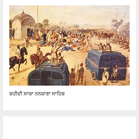
ਸ਼ਹੀਦੀ ਸਾਕਾ ਨਨਕਾਣਾ ਸਾਹਿਬ