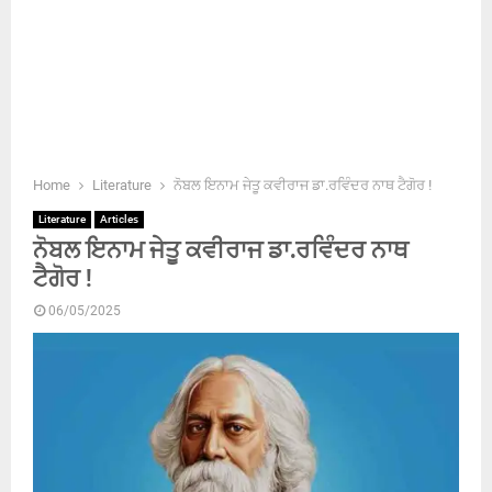
Home
Literature
ਨੋਬਲ ਇਨਾਮ ਜੇਤੂ ਕਵੀਰਾਜ ਡਾ.ਰਵਿੰਦਰ ਨਾਥ ਟੈਗੋਰ !
Literature
Articles
ਨੋਬਲ ਇਨਾਮ ਜੇਤੂ ਕਵੀਰਾਜ ਡਾ.ਰਵਿੰਦਰ ਨਾਥ
ਟੈਗੋਰ !
06/05/2025