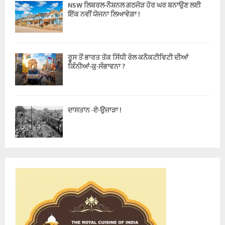
NSW ਲਿਬਰਲ-ਨੈਸ਼ਨਲ ਗਠਜੋੜ ਹੋਰ ਘਰ ਬਨਾਉਣ ਲਈ
ਇੱਕ ਨਵੀਂ ਯੋਜਨਾ ਲਿਆਵੇਗਾ !
ਰੂਸ ਤੋਂ ਭਾਰਤ ਤੱਕ ਸਿੱਧੀ ਰੇਲ ਕਨੈਕਟੀਵਿਟੀ ਦੀਆਂ
ਕਿੰਨੀਆਂ-ਕੁ-ਸੰਭਾਵਨਾ ?
ਦਾਸਤਾਨ -ਏ-ਉਜਾੜਾ !