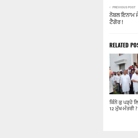
PREVIOUS POST
ਨੋਬਲ ਇਨਾਮ ਜ
ਟੈਗੋਰ !
RELATED PO
ਕਿੰਨੇ ਕੁ ਪੜ੍ਹੇ 
12 ਮੁੱਖ-ਮੰਤਰੀ ?