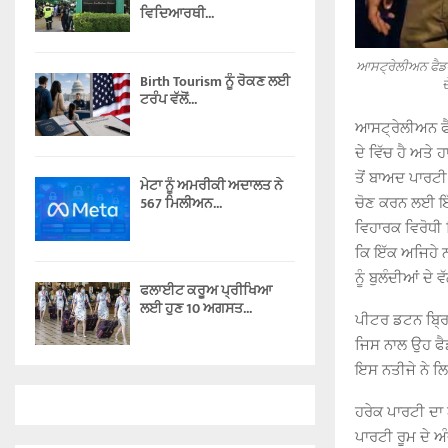
ਵਿਦਿਆਰਥੀ...
ਆਸਟ੍ਰੇਲੀਅਨ ਫੈਡਰਲ
Birth Tourism ਨੂੰ ਰੋਕਣ ਲਈ
ਦ
ਟਰੰਪ ਵੱਲੋਂ...
ਆਸਟ੍ਰੇਲੀਅਨ ਫੈ
ਦੇ ਵਿੱਚ ਹੈ ਅਤੇ 
ਤੋਂ ਬਾਅਦ ਪਾਰਟੀ
ਮੇਟਾ ਨੂੰ ਅਮਰੀਕੀ ਅਦਾਲਤ ਨੇ
567 ਮਿਲੀਅਨ...
ਚੋਣ ਕਰਨ ਲਈ ਇੱਕ
ਵਿਹਾਰਕ ਵਿਰੋਧੀ
ਕਿ ਇੱਕ ਅਜਿਹੇ ਨ
ਨੂੰ ਬੁਲੰਦੀਆਂ ਦੇ ਵ
ਫਲਾਈਟ ਕਰੂਅ ਪ੍ਰੀਖਿਆ
ਲਈ ਹੁਣ 10 ਅਗਸਤ...
ਪੀਟਰ ਡਟਨ ਬ੍ਰਿਸ
ਜਿਸ ਨਾਲ ਉਹ ਫੈ
ਇਸ ਨਤੀਜੇ ਨੇ ਲ
ਹਰੇਕ ਪਾਰਟੀ ਦਾ
ਪਾਰਟੀ ਰੂਮ ਦੇ 