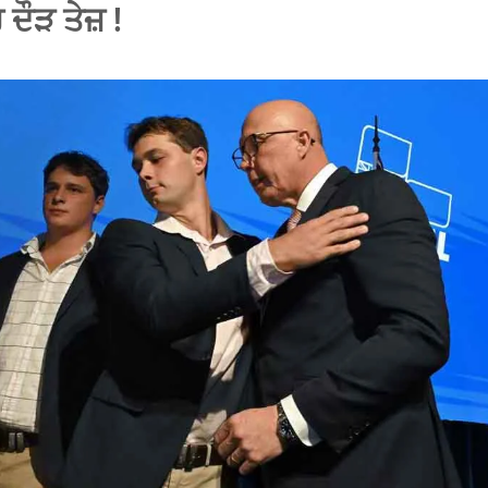
ਦੌੜ ਤੇਜ਼ !