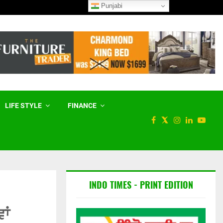
Punjabi
ਮੇਟਾ ਨੂੰ ਅਮਰੀਕੀ ਅਦਾਲਤ ਨੇ 567
LIFE STYLE
FINANCE
INDO TIMES - PRINT EDITION
ਾਂ