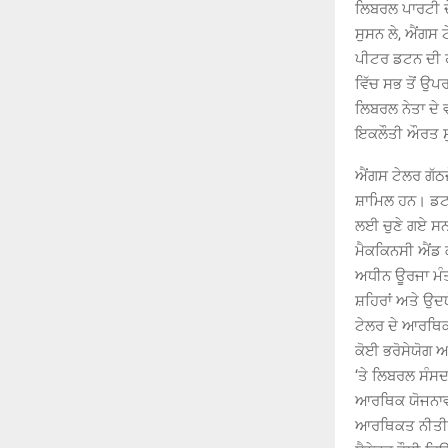
ਲਿਬਰਲ ਪਾਰਟੀ ਦੇ
ਸੁਸਨ ਲੇ, ਐਂਗਸ
ਪੀਟਰ ਡਟਨ ਦੀ ਹਾ
ਵਿੱਚ ਸਭ ਤੋਂ ਉ
ਲਿਬਰਲ ਨੇਤਾ ਦੇ 
ਇਕਲੌਤੀ ਔਰਤ ਸੁ
ਐਂਗਸ ਟੇਲਰ ਗੱਠਜੋ
ਸ਼ਾਮਿਲ ਹਨ। ਡਟਨ
ਲਈ ਚੁਣੇ ਗਏ ਸਨ
ਮੈਕਕਿਨਸੀ ਐਂਡ 
ਅਧੀਨ ਊਰਜਾ ਮੰਤਰ
ਸ਼ਹਿਰਾਂ ਅਤੇ ਉਦਯ
ਟੇਲਰ ਦੇ ਆਰਥਿਕ 
ਕੋਈ ਭਰੋਸੇਯੋਗ ਆ
‘ਤੇ ਲਿਬਰਲ ਸੰਸਦ 
ਆਰਥਿਕ ਯੋਜਨਾਵਾ
ਆਰਥਿਕਤ ਨੀਤੀਆਂ