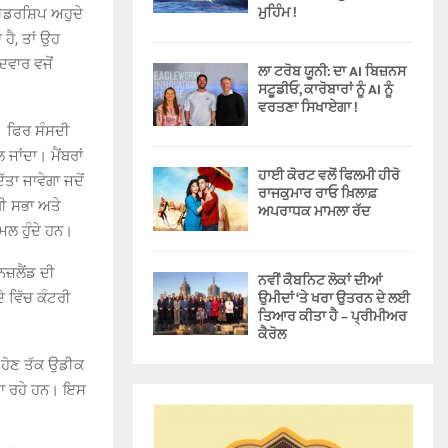
ਮੁਹਿੰਮ !
 ਲੀਡਰਸ਼ਿਪ ਅਹੁਦੇ
ਹੈ, ਤਾਂ ਉਹ
ਵਾਰ ਵਜੋਂ
ਲਾ ਟਰੋਬ ਯੂਨੀ: ਦਾ AI ਬਿਜ਼ਨਸ
ਸਟੂਡੀਓ, ਕਾਰੋਬਾਰਾਂ ਨੂੰ AI ਨੂੰ
ਵਰਤਣਾ ਸਿਖਾਏਗਾ !
ੈ। ਫਿਰ ਸੰਸਦੀ
 ਜਾਂਦਾ। ਮੈਂਬਰਾਂ
ਹਾਈ ਕੋਰਟ ਵਲੋਂ ਫਿਲਮੀ ਹੀਰੋ
ੱਤਾ ਜਾਵੇਗਾ ਜਦੋਂ
ਰਾਜਕੁਮਾਰ ਰਾਓ ਖ਼ਿਲਾਫ਼
ਧੀ ਸਭਾ ਅਤੇ
ਅਪਰਾਧਕ ਮਾਮਲਾ ਰੱਦ
ਮਲ ਹੁੰਦੇ ਹਨ।
ਨਜ਼ਲੈਂਡ ਦੀ
ਨਵੀਂ ਕੈਬਨਿਟ ਲੋਕਾਂ ਦੀਆਂ
ਉਮੀਦਾਂ ‘ਤੇ ਖਰਾ ਉਤਰਨ ਦੇ ਲਈ
 ਵਿੱਚ ਕੰਟਰੀ
ਤਿਆਰ ਕੀਤਾ ਹੈ – ਪ੍ਰੀਮੀਅਰ
ਕੈਰੋਲ
 ਹੋਣ ਤੱਕ ਉਡੀਕ
 ਜਾ ਰਹੇ ਹਨ। ਇਸ