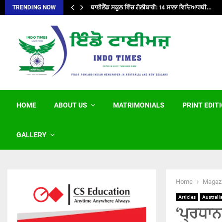
ਥਾਈਲੈਂਡ ਸਕੂਲ ਵਿੱਚ ਗੋਲੀਬਾਰੀ: 14 ਸਾਲਾ ਵਿਦਿਆਰਥੀ…
TRENDING NOW
HOME
ABOUT US
MATRIMONIALS
PRINT EDIT
GALLERY
Home
Magaz
Articles
Australi
‘ਪ੍ਰਧਾਨ