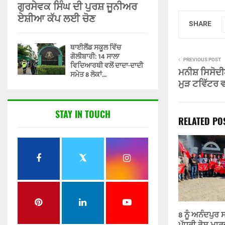
ਗੁਰਸੇਵਕ ਸਿੰਘ ਦੀ ਪੁਰਸ਼ ਜੂਨੀਅਰ
ਏਸ਼ੀਆ ਕੱਪ ਲਈ ਚੋਣ
SHARE
ਥਾਈਲੈਂਡ ਸਕੂਲ ਵਿੱਚ
ਗੋਲੀਬਾਰੀ: 14 ਸਾਲਾ
PREVIOUS POST
ਵਿਦਿਆਰਥੀ ਵਲੋਂ ਦਾਦਾ-ਦਾਦੀ
ਮਨੀਸ਼ ਸਿਸੋਦੀ
ਸਮੇਤ 8 ਲੋਕਾਂ...
ਮੁੜ ਟਵਿੱਟਰ 
STAY IN TOUCH
RELATED PO
8 ਨੂੰ ਅਨੰਦਪੁਰ 