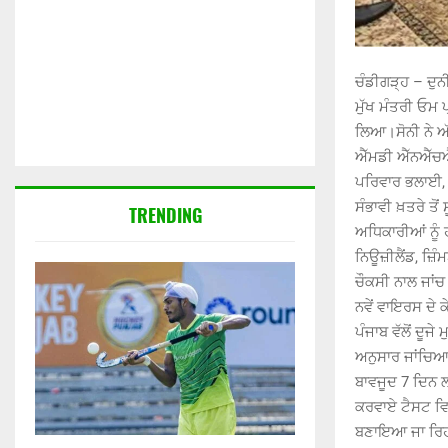
ਚੰਡੀਗੜ੍ਹ – ਦੁਨੀ
ਮੁੱਖ ਮੰਤਰੀ ਓਮ 
ਲਿਆ।ਸੋਨੀ ਨੇ ਅ
ਐੱਮਡੀ ਐੱਨਐੱਚਐੱ
ਪਰਿਵਾਰ ਭਲਾਈ, ਡ
ਸੰਭਾਵੀ ਖ਼ਤਰੇ ਤੋ
TRENDING
ਅਧਿਕਾਰੀਆਂ ਨੂੰ 
ਨਿਊਜ਼ੀਲੈਂਡ, ਜ਼ਿੰ
ਚੌਕਸੀ ਨਾਲ ਜਾਂਚ
ਨਵੇਂ ਵਾਇਰਸ ਦੇ 
ਪੰਜਾਬ ਵੱਲੋਂ ਦੂਜੇ
ਅਨੁਸਾਰ ਜਾਂਚਿਆ 
ਬਾਵਜੂਦ 7 ਦਿਨ ਲ
ਕਰਵਾਏ ਟੈਸਟ ਵਿ
ਬਣਾਇਆ ਜਾ ਰਿਹ