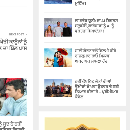
ਮੁਹਿੰਮ !
ਲਾ ਟਰੋਬ ਯੂਨੀ: ਦਾ AI ਬਿਜ਼ਨਸ
ਸਟੂਡੀਓ, ਕਾਰੋਬਾਰਾਂ ਨੂੰ AI ਨੂੰ
ਵਰਤਣਾ ਸਿਖਾਏਗਾ !
NEXT POST
ੇਤੀ ਕਾਨੂੰਨਾਂ ਨੂੰ
 ਦਾ ਬਿੱਲ ਪਾਸ
ਹਾਈ ਕੋਰਟ ਵਲੋਂ ਫਿਲਮੀ ਹੀਰੋ
ਰਾਜਕੁਮਾਰ ਰਾਓ ਖ਼ਿਲਾਫ਼
ਅਪਰਾਧਕ ਮਾਮਲਾ ਰੱਦ
ਨਵੀਂ ਕੈਬਨਿਟ ਲੋਕਾਂ ਦੀਆਂ
ਉਮੀਦਾਂ ‘ਤੇ ਖਰਾ ਉਤਰਨ ਦੇ ਲਈ
ਤਿਆਰ ਕੀਤਾ ਹੈ – ਪ੍ਰੀਮੀਅਰ
ਕੈਰੋਲ
 ਸੂਦ ਨੇ ਨਹੀਂ