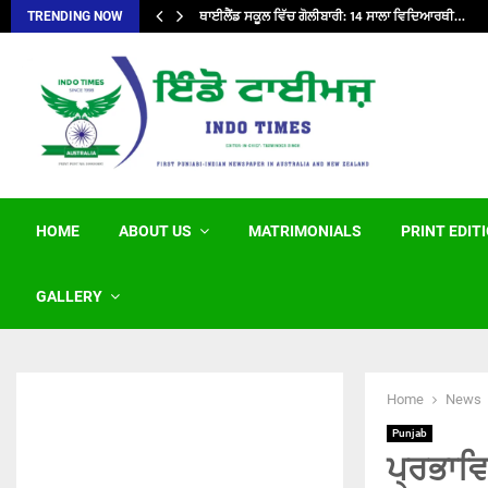
ਥਾਈਲੈਂਡ ਸਕੂਲ ਵਿੱਚ ਗੋਲੀਬਾਰੀ: 14 ਸਾਲਾ ਵਿਦਿਆਰਥੀ…
TRENDING NOW
HOME
ABOUT US
MATRIMONIALS
PRINT EDIT
GALLERY
Home
News
Punjab
ਪ੍ਰਭਾਵਿ