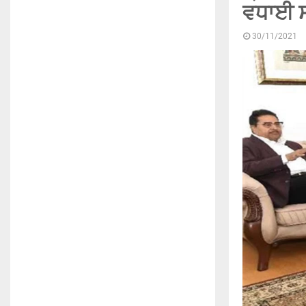
ਵਧਾਈ 
30/11/2021