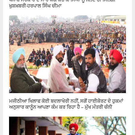
ਪੰਜਾਬ ਸਰਕਾਰ ਦੇ ਸਾਰੇ ਯੋਗ ਕੱਚੇ ਕਾਮਿਆਂ ਨੂੰ ਜਲਦ ਹੀ ਮਿਲੇਗੀ
ਖੁਸ਼ਖ਼ਬਰੀ-ਹਰਪਾਲ ਸਿੰਘ ਚੀਮਾ
ਮਜੀਠੀਆ ਖਿਲਾਫ ਕੋਈ ਬਦਲਾਖੋਰੀ ਨਹੀਂ, ਸਗੋਂ ਹਾਈਕੋਰਟ ਦੇ ਹੁਕਮਾਂ
ਅਨੁਸਾਰ ਕਾਨੂੰਨ ਆਪਣਾ ਕੰਮ ਕਰ ਰਿਹਾ ਹੈ – ਮੁੱਖ ਮੰਤਰੀ ਚੰਨੀ