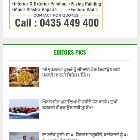
EDITORS PICS
ਅੰਮ੍ਰਿਤਸਰੀ ਕੁਲਚੇ ਨੂੰ ਜੀਆਈ ਟੈਗ ਦਿਵਾਉਣ ਲਈ
ਚਲਾਈ ਜਾ ਰਹੀ ਵਿਸ਼ੇਸ਼ ਮੁਹਿੰਮ !
ਔਨਲਾਈਨ ਘੁਟਾਲਿਆਂ ਦੇ ਜ਼ਰੀਏ ਹੋਣ ਵਾਲੀ ਮਨੁੱਖੀ
ਤਸਕਰੀ ਤੋਂ ਬਚਾਉਣ ਲਈ ਮੁਹਿੰਮ !
ਲਾ ਟਰੋਬ ਯੂਨੀ: ਦਾ AI ਬਿਜ਼ਨਸ ਸਟੂਡੀਓ, ਕਾਰੋਬਾਰਾਂ ਨੂੰ AI