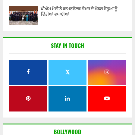
ਪੀਐਮ ਮੋਦੀ ਨੇ ਕਾਮਨਵੈਲਥ ਗੇਮਜ਼ ਦੇ ਮੈਡਲ ਜੇਤੂਆਂ ਨੂੰ
ਦਿੱਤੀਆਂ ਵਧਾਈਆਂ
STAY IN TOUCH
BOLLYWOOD