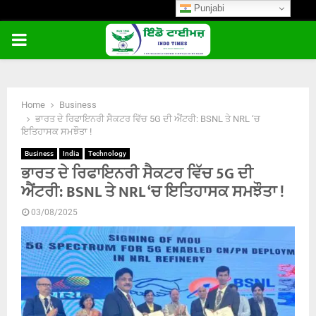
Punjabi
PRIMARY
MENU
Home
Business
ਭਾਰਤ ਦੇ ਰਿਫਾਇਨਰੀ ਸੈਕਟਰ ਵਿੱਚ 5G ਦੀ ਐਂਟਰੀ: BSNL ਤੇ NRL ‘ਚ
ਇਤਿਹਾਸਕ ਸਮਝੌਤਾ !
Business
India
Technology
ਭਾਰਤ ਦੇ ਰਿਫਾਇਨਰੀ ਸੈਕਟਰ ਵਿੱਚ 5G ਦੀ
ਐਂਟਰੀ: BSNL ਤੇ NRL ‘ਚ ਇਤਿਹਾਸਕ ਸਮਝੌਤਾ !
03/08/2025