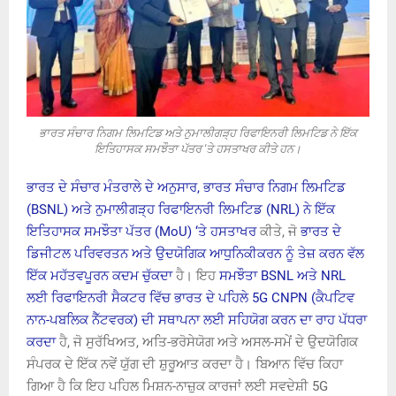
ਭਾਰਤ ਸੰਚਾਰ ਨਿਗਮ ਲਿਮਟਿਡ ਅਤੇ ਨੁਮਾਲੀਗੜ੍ਹ ਰਿਫਾਇਨਰੀ ਲਿਮਟਿਡ ਨੇ ਇੱਕ
ਇਤਿਹਾਸਕ ਸਮਝੌਤਾ ਪੱਤਰ 'ਤੇ ਹਸਤਾਖਰ ਕੀਤੇ ਹਨ।
ਭਾਰਤ ਦੇ ਸੰਚਾਰ ਮੰਤਰਾਲੇ ਦੇ ਅਨੁਸਾਰ, ਭਾਰਤ ਸੰਚਾਰ ਨਿਗਮ ਲਿਮਟਿਡ
(BSNL) ਅਤੇ ਨੁਮਾਲੀਗੜ੍ਹ ਰਿਫਾਇਨਰੀ ਲਿਮਟਿਡ (NRL) ਨੇ ਇੱਕ
ਇਤਿਹਾਸਕ ਸਮਝੌਤਾ ਪੱਤਰ (MoU) ‘ਤੇ ਹਸਤਾਖਰ
ਕੀਤੇ, ਜੋ
ਭਾਰਤ ਦੇ
ਡਿਜੀਟਲ ਪਰਿਵਰਤਨ ਅਤੇ ਉਦਯੋਗਿਕ ਆਧੁਨਿਕੀਕਰਨ ਨੂੰ ਤੇਜ਼ ਕਰਨ ਵੱਲ
ਇੱਕ ਮਹੱਤਵਪੂਰਨ ਕਦਮ ਚੁੱਕਦਾ
ਹੈ। ਇਹ
ਸਮਝੌਤਾ BSNL ਅਤੇ NRL
ਲਈ ਰਿਫਾਇਨਰੀ ਸੈਕਟਰ ਵਿੱਚ ਭਾਰਤ ਦੇ ਪਹਿਲੇ 5G CNPN (ਕੈਪਟਿਵ
ਨਾਨ-ਪਬਲਿਕ ਨੈੱਟਵਰਕ) ਦੀ ਸਥਾਪਨਾ ਲਈ ਸਹਿਯੋਗ ਕਰਨ ਦਾ ਰਾਹ ਪੱਧਰਾ
ਕਰਦਾ
ਹੈ, ਜੋ ਸੁਰੱਖਿਅਤ, ਅਤਿ-ਭਰੋਸੇਯੋਗ ਅਤੇ ਅਸਲ-ਸਮੇਂ ਦੇ ਉਦਯੋਗਿਕ
ਸੰਪਰਕ ਦੇ ਇੱਕ ਨਵੇਂ ਯੁੱਗ ਦੀ ਸ਼ੁਰੂਆਤ ਕਰਦਾ ਹੈ। ਬਿਆਨ ਵਿੱਚ ਕਿਹਾ
ਗਿਆ ਹੈ ਕਿ ਇਹ ਪਹਿਲ ਮਿਸ਼ਨ-ਨਾਜ਼ੁਕ ਕਾਰਜਾਂ ਲਈ ਸਵਦੇਸ਼ੀ 5G