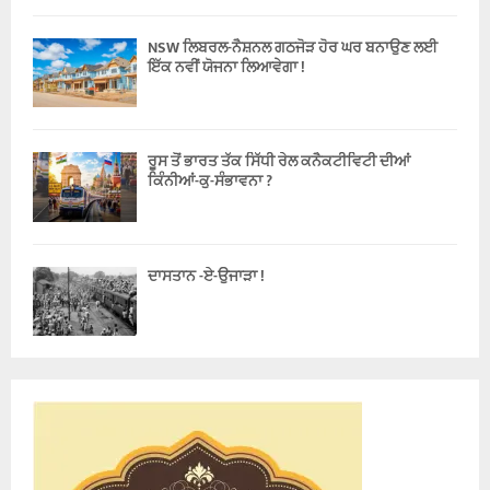
NSW ਲਿਬਰਲ-ਨੈਸ਼ਨਲ ਗਠਜੋੜ ਹੋਰ ਘਰ ਬਨਾਉਣ ਲਈ
ਇੱਕ ਨਵੀਂ ਯੋਜਨਾ ਲਿਆਵੇਗਾ !
ਰੂਸ ਤੋਂ ਭਾਰਤ ਤੱਕ ਸਿੱਧੀ ਰੇਲ ਕਨੈਕਟੀਵਿਟੀ ਦੀਆਂ
ਕਿੰਨੀਆਂ-ਕੁ-ਸੰਭਾਵਨਾ ?
ਦਾਸਤਾਨ -ਏ-ਉਜਾੜਾ !