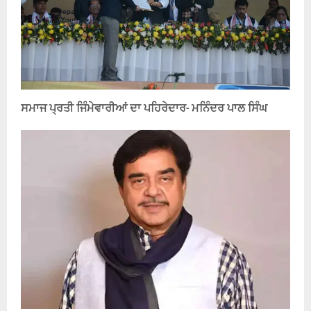
ਸਮਾਜ ਪ੍ਰਤੀ ਜਿੰਮੇਵਾਰੀਆਂ ਦਾ ਪਹਿਰੇਦਾਰ- ਮਨਿੰਦਰ ਪਾਲ ਸਿੰਘ