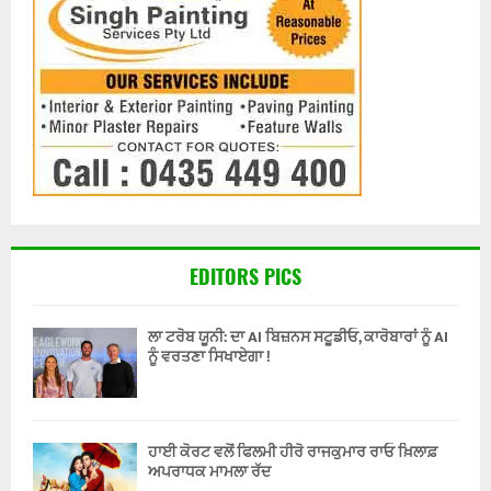
EDITORS PICS
ਲਾ ਟਰੋਬ ਯੂਨੀ: ਦਾ AI ਬਿਜ਼ਨਸ ਸਟੂਡੀਓ, ਕਾਰੋਬਾਰਾਂ ਨੂੰ AI
ਨੂੰ ਵਰਤਣਾ ਸਿਖਾਏਗਾ !
ਹਾਈ ਕੋਰਟ ਵਲੋਂ ਫਿਲਮੀ ਹੀਰੋ ਰਾਜਕੁਮਾਰ ਰਾਓ ਖ਼ਿਲਾਫ਼
ਅਪਰਾਧਕ ਮਾਮਲਾ ਰੱਦ