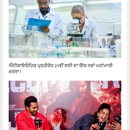
ਐਂਟੀਬਾਇਓਟਿਕ ਪ੍ਰਤੀਰੋਧ 21ਵੀਂ ਸਦੀ ਦਾ ਇੱਕ ਨਵਾਂ ਮਹਾਂਮਾਰੀ
ਖ਼ਤਰਾ !