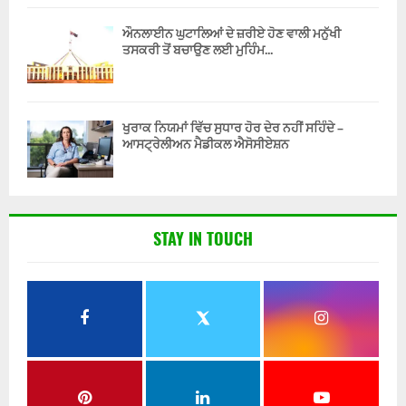
ਔਨਲਾਈਨ ਘੁਟਾਲਿਆਂ ਦੇ ਜ਼ਰੀਏ ਹੋਣ ਵਾਲੀ ਮਨੁੱਖੀ
ਤਸਕਰੀ ਤੋਂ ਬਚਾਉਣ ਲਈ ਮੁਹਿੰਮ...
ਖੁਰਾਕ ਨਿਯਮਾਂ ਵਿੱਚ ਸੁਧਾਰ ਹੋਰ ਦੇਰ ਨਹੀਂ ਸਹਿੰਦੇ –
ਆਸਟ੍ਰੇਲੀਅਨ ਮੈਡੀਕਲ ਐਸੋਸੀਏਸ਼ਨ
STAY IN TOUCH