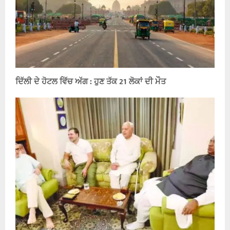
ਦਿੱਲੀ ਦੇ ਹੋਟਲ ਵਿੱਚ ਅੱਗ : ਹੁਣ ਤੱਕ 21 ਲੋਕਾਂ ਦੀ ਮੌਤ