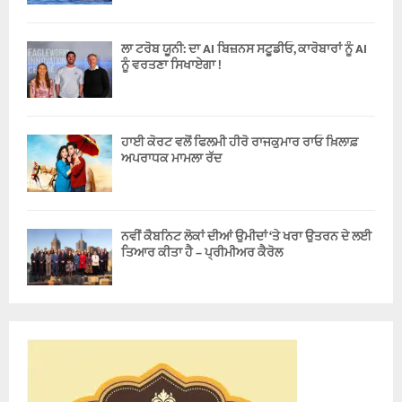
ਲਾ ਟਰੋਬ ਯੂਨੀ: ਦਾ AI ਬਿਜ਼ਨਸ ਸਟੂਡੀਓ, ਕਾਰੋਬਾਰਾਂ ਨੂੰ AI
ਨੂੰ ਵਰਤਣਾ ਸਿਖਾਏਗਾ !
ਹਾਈ ਕੋਰਟ ਵਲੋਂ ਫਿਲਮੀ ਹੀਰੋ ਰਾਜਕੁਮਾਰ ਰਾਓ ਖ਼ਿਲਾਫ਼
ਅਪਰਾਧਕ ਮਾਮਲਾ ਰੱਦ
ਨਵੀਂ ਕੈਬਨਿਟ ਲੋਕਾਂ ਦੀਆਂ ਉਮੀਦਾਂ ‘ਤੇ ਖਰਾ ਉਤਰਨ ਦੇ ਲਈ
ਤਿਆਰ ਕੀਤਾ ਹੈ – ਪ੍ਰੀਮੀਅਰ ਕੈਰੋਲ