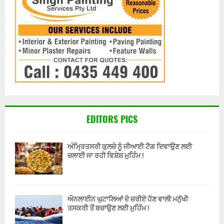
EDITORS PICS
ਅੰਮ੍ਰਿਤਸਰੀ ਕੁਲਚੇ ਨੂੰ ਜੀਆਈ ਟੈਗ ਦਿਵਾਉਣ ਲਈ
ਚਲਾਈ ਜਾ ਰਹੀ ਵਿਸ਼ੇਸ਼ ਮੁਹਿੰਮ !
ਔਨਲਾਈਨ ਘੁਟਾਲਿਆਂ ਦੇ ਜ਼ਰੀਏ ਹੋਣ ਵਾਲੀ ਮਨੁੱਖੀ
ਤਸਕਰੀ ਤੋਂ ਬਚਾਉਣ ਲਈ ਮੁਹਿੰਮ !