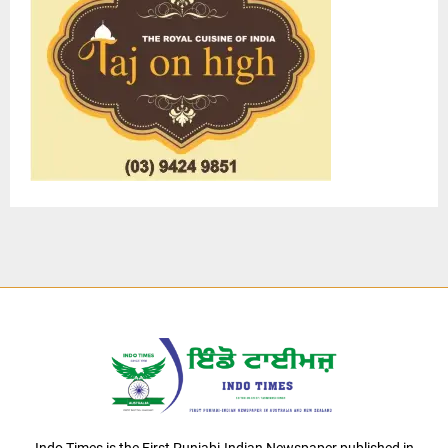
Indo Times is the First Punjabi-Indian Newspaper published in