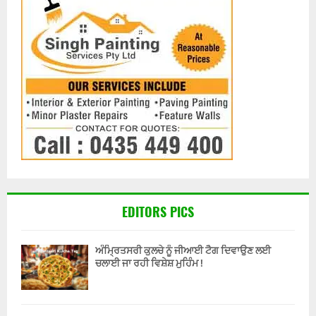
EDITORS PICS
ਅੰਮ੍ਰਿਤਸਰੀ ਕੁਲਚੇ ਨੂੰ ਜੀਆਈ ਟੈਗ ਦਿਵਾਉਣ ਲਈ
ਚਲਾਈ ਜਾ ਰਹੀ ਵਿਸ਼ੇਸ਼ ਮੁਹਿੰਮ !