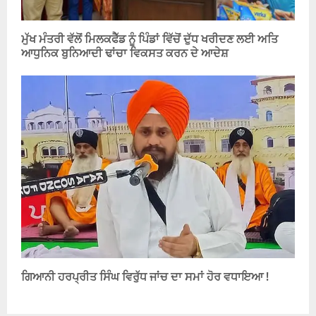
ਮੁੱਖ ਮੰਤਰੀ ਵੱਲੋਂ ਮਿਲਕਫੈੱਡ ਨੂੰ ਪਿੰਡਾਂ ਵਿੱਚੋਂ ਦੁੱਧ ਖਰੀਦਣ ਲਈ ਅਤਿ
ਆਧੁਨਿਕ ਬੁਨਿਆਦੀ ਢਾਂਚਾ ਵਿਕਸਤ ਕਰਨ ਦੇ ਆਦੇਸ਼
ਗਿਆਨੀ ਹਰਪ੍ਰੀਤ ਸਿੰਘ ਵਿਰੁੱਧ ਜਾਂਚ ਦਾ ਸਮਾਂ ਹੋਰ ਵਧਾਇਆ !