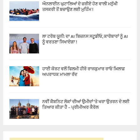
ਔਨਲਾਈਨ ਘੁਟਾਲਿਆਂ ਦੇ ਜ਼ਰੀਏ ਹੋਣ ਵਾਲੀ ਮਨੁੱਖੀ
ਤਸਕਰੀ ਤੋਂ ਬਚਾਉਣ ਲਈ ਮੁਹਿੰਮ !
ਲਾ ਟਰੋਬ ਯੂਨੀ: ਦਾ AI ਬਿਜ਼ਨਸ ਸਟੂਡੀਓ, ਕਾਰੋਬਾਰਾਂ ਨੂੰ AI
ਨੂੰ ਵਰਤਣਾ ਸਿਖਾਏਗਾ !
ਹਾਈ ਕੋਰਟ ਵਲੋਂ ਫਿਲਮੀ ਹੀਰੋ ਰਾਜਕੁਮਾਰ ਰਾਓ ਖ਼ਿਲਾਫ਼
ਅਪਰਾਧਕ ਮਾਮਲਾ ਰੱਦ
ਨਵੀਂ ਕੈਬਨਿਟ ਲੋਕਾਂ ਦੀਆਂ ਉਮੀਦਾਂ ‘ਤੇ ਖਰਾ ਉਤਰਨ ਦੇ ਲਈ
ਤਿਆਰ ਕੀਤਾ ਹੈ – ਪ੍ਰੀਮੀਅਰ ਕੈਰੋਲ