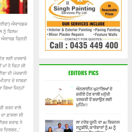
(ਆਈਫਾ) ਐਵਾਰਡਜ਼
ਲ ਨੂੰ ਫਿਲਮ
 ਐਵਾਰਡ ਕ੍ਰਿਤੀ
ਨ ਦੇਣ ਲਈ ਦਰਵਾਜ਼ੇ
ਂ ਮਾਂ ਨੇ ਕਿਹਾ ਸੀ
EDITORS PICS
 ਆਈਫਾ ਦੀ ਮੇਜ਼ਬਾਨੀ
ਮੀਰਾਤ ਦੇ ਸਾਬਕਾ
 ਗਿਆ ਜਿਨ੍ਹਾਂ
ਔਨਲਾਈਨ ਘੁਟਾਲਿਆਂ ਦੇ
ਜ਼ਰੀਏ ਹੋਣ ਵਾਲੀ ਮਨੁੱਖੀ
ਤਸਕਰੀ ਤੋਂ ਬਚਾਉਣ ਲਈ
ਮੁਹਿੰਮ !
ੀ ਕਰਨ ਵਾਲੇ
ਲ ਦਾ ਫ਼ਾਸਲਾ ਸੀ
ਲਾ ਟਰੋਬ ਯੂਨੀ: ਦਾ AI ਬਿਜ਼ਨਸ
ਾਈਗਰ ਸ਼ਰਾਫ ਨੇ
ਸਟੂਡੀਓ, ਕਾਰੋਬਾਰਾਂ ਨੂੰ AI ਨੂੰ
ਿਲਬਰ ਦਿਲਬਰ…’