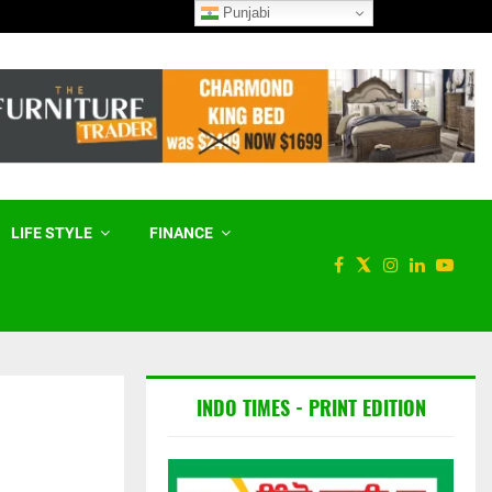
Punjabi
ਹਰਿਆਣਾ ਸਰਕਾਰ ਕਾਮਨਵੈੱਲਥ ਖੇਡਾਂ ਦੇ
LIFE STYLE
FINANCE
INDO TIMES - PRINT EDITION