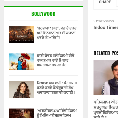
SHARE
BOLLYWOOD
PREVIOUS POST
Indoo Time
‘ਬਟਵਾਰਾ 1947’ : ਵੰਡ ਦੇ ਦਰਦ
ਅਤੇ ਇਨਸਾਨੀਅਤ ਦੀ ਕਹਾਣੀ
ਪਰਦੇ ‘ਤੇ ਆਏਗੀ !
RELATED PO
ਹਾਈ ਕੋਰਟ ਵਲੋਂ ਫਿਲਮੀ ਹੀਰੋ
ਰਾਜਕੁਮਾਰ ਰਾਓ ਖ਼ਿਲਾਫ਼
ਅਪਰਾਧਕ ਮਾਮਲਾ ਰੱਦ
ਕਿਆਰਾ ਅਡਵਾਨੀ : ਪੱਤਰਕਾਰ
ਬਣਦੇ-ਬਣਦੇ ਬੌਲੀਵੁੱਡ ਦੀ ਟੌਪ
ਅਦਾਕਾਰਾ ਬਣਨ ਦੀ ਕਹਾਣੀ !
ਪਹਿਲਗਾਮ ਅੱਤਵ
ਸ਼ਤਰੂਘਨ ਸਿਨਹ
‘ਆਰਟੀਕਲ 370’ ਹਿੰਦੀ ਫ਼ਿਲਮ
ਪ੍ਰਤੀਕਿਰਿਆ ਵ
ਨੂੰ ਮਿਲਿਆ ਨੈਸ਼ਨਲ ਫ਼ਿਲਮ