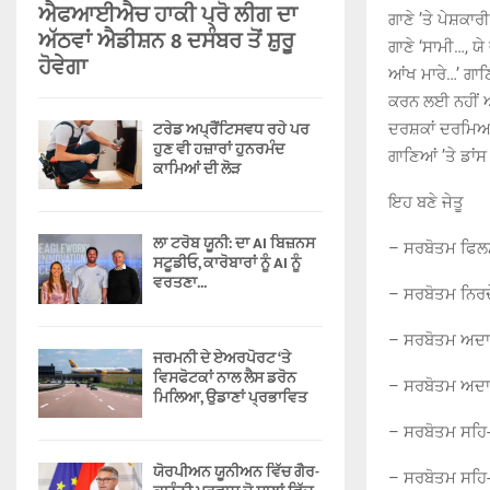
ਐਫਆਈਐਚ ਹਾਕੀ ਪ੍ਰੋ ਲੀਗ ਦਾ
ਗਾਣੇ ’ਤੇ ਪੇਸ਼ਕਾ
ਅੱਠਵਾਂ ਐਡੀਸ਼ਨ 8 ਦਸੰਬਰ ਤੋਂ ਸ਼ੁਰੂ
ਗਾਣੇ ‘ਸਾਮੀ…, ਯ
ਹੋਵੇਗਾ
ਆਂਖ ਮਾਰੇ…’ ਗਾ
ਕਰਨ ਲਈ ਨਹੀਂ ਆ
ਟਰੇਡ ਅਪ੍ਰੈਂਟਿਸਵਧ ਰਹੇ ਪਰ
ਦਰਸ਼ਕਾਂ ਦਰਮਿਆਨ ਹ
ਹੁਣ ਵੀ ਹਜ਼ਾਰਾਂ ਹੁਨਰਮੰਦ
ਗਾਣਿਆਂ ’ਤੇ ਡਾਂਸ
ਕਾਮਿਆਂ ਦੀ ਲੋੜ
ਇਹ ਬਣੇ ਜੇਤੂ
ਲਾ ਟਰੋਬ ਯੂਨੀ: ਦਾ AI ਬਿਜ਼ਨਸ
– ਸਰਬੋਤਮ ਫਿਲਮ
ਸਟੂਡੀਓ, ਕਾਰੋਬਾਰਾਂ ਨੂੰ AI ਨੂੰ
ਵਰਤਣਾ...
– ਸਰਬੋਤਮ ਨਿਰਦ
– ਸਰਬੋਤਮ ਅਦਾਕ
ਜਰਮਨੀ ਦੇ ਏਅਰਪੋਰਟ ‘ਤੇ
ਵਿਸਫੋਟਕਾਂ ਨਾਲ ਲੈਸ ਡਰੋਨ
– ਸਰਬੋਤਮ ਅਦਾਕ
ਮਿਲਿਆ, ਉਡਾਣਾਂ ਪ੍ਰਭਾਵਿਤ
– ਸਰਬੋਤਮ ਸਹਿ
ਯੋਰਪੀਅਨ ਯੂਨੀਅਨ ਵਿੱਚ ਗੈਰ-
– ਸਰਬੋਤਮ ਸਹਿ-