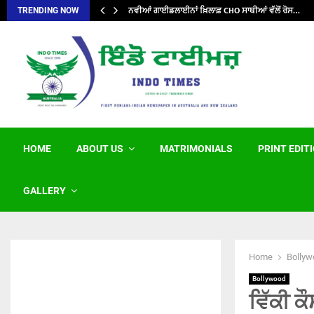
ਨਵੀਆਂ ਗਾਈਡਲਾਈਨਾਂ ਖ਼ਿਲਾਫ਼ CHO ਸਾਥੀਆਂ ਵੱਲੋਂ ਰੋਸ…
TRENDING NOW
HOME
ABOUT US
MATRIMONIALS
PRINT EDIT
GALLERY
Home
Bollyw
Bollywood
ਵਿੱਕੀ ਕ