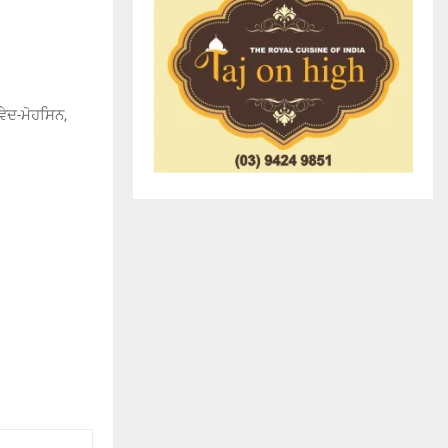
ੇਦ-ਮੋਹਸਿਨ,