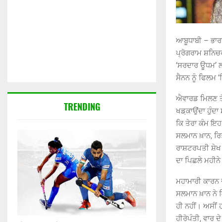
ਆਬੂਧਾਬੀ – ਭਾ
ਪ੍ਰੋਗਰਾਮ ਸ਼ਨਿਚਰ
‘ਸਰਦਾਰ ਊਧਮ’ 
ਸੈਨਨ ਨੂੰ ਫਿਲਮ
ਐਵਾਰਡ ਮਿਲਣ ਤੋਂ
TRENDING
ਖਡ਼ਕਾਉਂਦਾ ਹੁੰਦਾ 
ਕਿ ਤੇਰਾ ਕੰਮ ਇਹ 
ਸਲਮਾਨ ਖ਼ਾਨ, ਰਿਤ
ਰਾਸ਼ਟਰਪਤੀ ਸ਼ੇਖ 
ਦਾ ਪਿਛਲੇ ਮਹੀਨੇ
ਮਹਾਮਾਰੀ ਕਾਰਨ
ਸਲਮਾਨ ਖ਼ਾਨ ਨੇ ਕਿ
ਹੀ ਨਹੀਂ। ਅਸੀਂ 
ਹੀਰੋਪੰਤੀ, ਵਾਰ ਦ