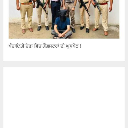
ਪੰਚਾਇਤੀ ਚੋਣਾਂ ਵਿੱਚ ਗੈਂਗਸਟਰਾਂ ਦੀ ਘੁਸਪੈਠ !