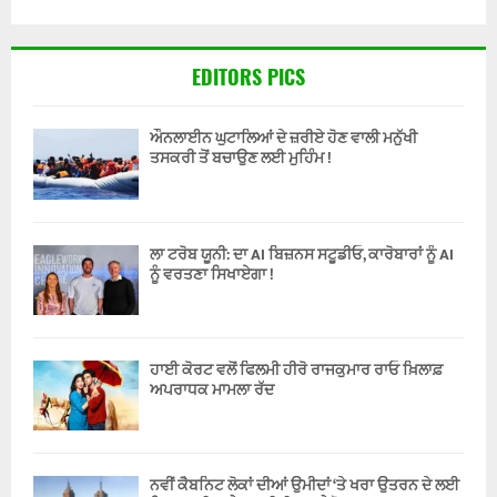
EDITORS PICS
ਔਨਲਾਈਨ ਘੁਟਾਲਿਆਂ ਦੇ ਜ਼ਰੀਏ ਹੋਣ ਵਾਲੀ ਮਨੁੱਖੀ
ਤਸਕਰੀ ਤੋਂ ਬਚਾਉਣ ਲਈ ਮੁਹਿੰਮ !
ਲਾ ਟਰੋਬ ਯੂਨੀ: ਦਾ AI ਬਿਜ਼ਨਸ ਸਟੂਡੀਓ, ਕਾਰੋਬਾਰਾਂ ਨੂੰ AI
ਨੂੰ ਵਰਤਣਾ ਸਿਖਾਏਗਾ !
ਹਾਈ ਕੋਰਟ ਵਲੋਂ ਫਿਲਮੀ ਹੀਰੋ ਰਾਜਕੁਮਾਰ ਰਾਓ ਖ਼ਿਲਾਫ਼
ਅਪਰਾਧਕ ਮਾਮਲਾ ਰੱਦ
ਨਵੀਂ ਕੈਬਨਿਟ ਲੋਕਾਂ ਦੀਆਂ ਉਮੀਦਾਂ ‘ਤੇ ਖਰਾ ਉਤਰਨ ਦੇ ਲਈ