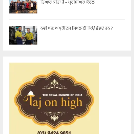
ਤਿਆਰ ਕੀਤਾ ਹੈ – ਪ੍ਰੀਮੀਅਰ ਕੈਰੋਲ
ਨਵੀਂ ਖੋਜ: ਅਪ੍ਰੈਂਟਿਸ ਸਿਖਲਾਈ ਕਿਉਂ ਛੱਡਦੇ ਹਨ ?