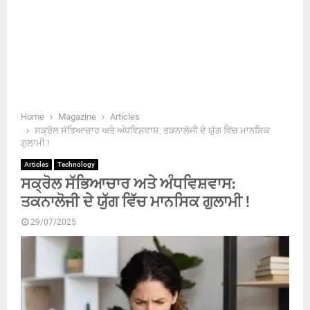
Home
Magazine
Articles
ਸਕ੍ਰੋਲ ਸੱਭਿਆਚਾਰ ਅਤੇ ਅੰਧਵਿਸ਼ਵਾਸ: ਤਕਨਾਲੋਜੀ ਦੇ ਯੁੱਗ ਵਿੱਚ ਮਾਨਸਿਕ
ਗੁਲਾਮੀ !
Articles
Technology
ਸਕ੍ਰੋਲ ਸੱਭਿਆਚਾਰ ਅਤੇ ਅੰਧਵਿਸ਼ਵਾਸ:
ਤਕਨਾਲੋਜੀ ਦੇ ਯੁੱਗ ਵਿੱਚ ਮਾਨਸਿਕ ਗੁਲਾਮੀ !
29/07/2025