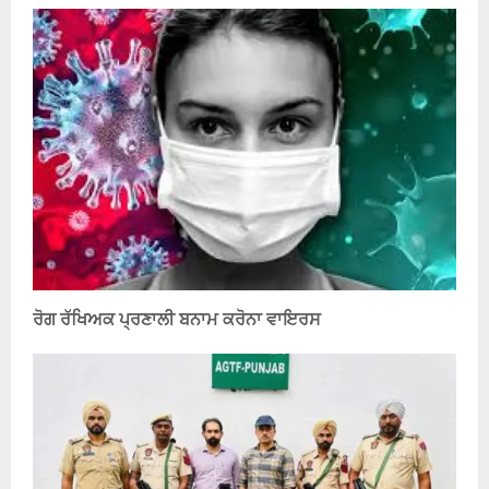
ਰੋਗ ਰੱਖਿਅਕ ਪ੍ਰਣਾਲੀ ਬਨਾਮ ਕਰੋਨਾ ਵਾਇਰਸ