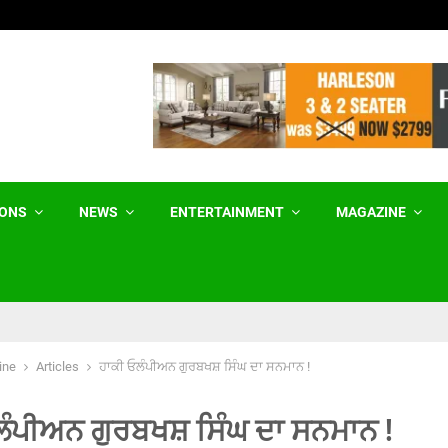
ਪਾਕਿਸਤਾਨੀ ਦਿਲੋਂ ਭਾਰਤੀਆਂ ਦੇ ਦੁਸ਼ਮਣ ਨਹੀਂ ਹਨ
IONS
NEWS
ENTERTAINMENT
MAGAZINE
ine
Articles
ਹਾਕੀ ਓਲੰਪੀਅਨ ਗੁਰਬਖਸ਼ ਸਿੰਘ ਦਾ ਸਨਮਾਨ !
ਲੰਪੀਅਨ ਗੁਰਬਖਸ਼ ਸਿੰਘ ਦਾ ਸਨਮਾਨ !