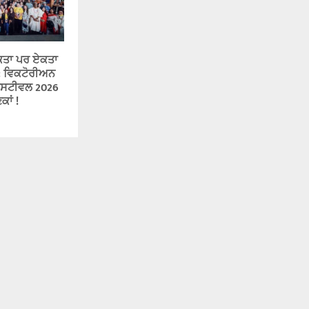
ੇਕਤਾ ਪਰ ਏਕਤਾ
ਜੇ : ਵਿਕਟੋਰੀਅਨ
ਸਟੀਵਲ 2026
ਕਾਂ !