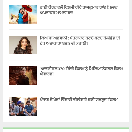
ਹਾਈ ਕੋਰਟ ਵਲੋਂ ਫਿਲਮੀ ਹੀਰੋ ਰਾਜਕੁਮਾਰ ਰਾਓ ਖ਼ਿਲਾਫ਼
ਅਪਰਾਧਕ ਮਾਮਲਾ ਰੱਦ
ਕਿਆਰਾ ਅਡਵਾਨੀ : ਪੱਤਰਕਾਰ ਬਣਦੇ-ਬਣਦੇ ਬੌਲੀਵੁੱਡ ਦੀ
ਟੌਪ ਅਦਾਕਾਰਾ ਬਣਨ ਦੀ ਕਹਾਣੀ !
‘ਆਰਟੀਕਲ 370’ ਹਿੰਦੀ ਫ਼ਿਲਮ ਨੂੰ ਮਿਲਿਆ ਨੈਸ਼ਨਲ ਫ਼ਿਲਮ
ਐਵਾਰਡ !
ਪੰਜਾਬ ਦੇ ਖੇਤਾਂ ਵਿੱਚ ਵੀ ਰੀਲੀਜ ਹੋ ਗਈ ‘ਸਤਲੁਜ’ ਫਿਲਮ !