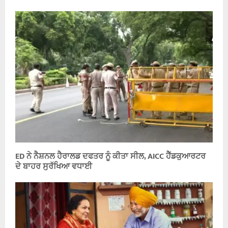
ED ਨੇ ਨੈਸ਼ਨਲ ਹੈਰਾਲਡ ਦਫਤਰ ਨੂੰ ਕੀਤਾ ਸੀਲ, AICC ਹੈੱਡਕੁਆਰਟਰ
ਦੇ ਬਾਹਰ ਸੁਰੱਖਿਆ ਵਧਾਈ