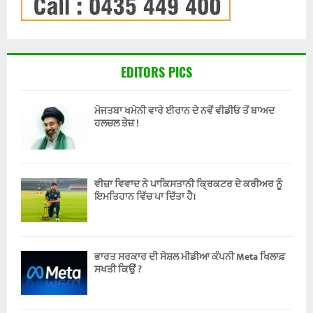
EDITORS PICS
ਮੋਜਤਬਾ ਖਮੇਨੀ ਵਾਰੇ ਈਰਾਨ ਦੇ ਨਵੇਂ ਵੀਡੀਓ ਤੋਂ ਬਾਅਦ
ਹਲਚਲ ਤੇਜ਼ !
ਵੀਜ਼ਾ ਵਿਵਾਦ ਨੇ ਪਾਕਿਸਤਾਨੀ ਕ੍ਰਿਕਟਰ ਦੇ ਕਰੀਅਰ ਨੂੰ
ਇਮਤਿਹਾਨ ਵਿੱਚ ਪਾ ਦਿੱਤਾ ਹੈ।
ਭਾਰਤ ਸਰਕਾਰ ਦੀ ਸੋਸ਼ਲ ਮੀਡੀਆ ਕੰਪਨੀ Meta ਖਿਲਾਫ਼
ਸਖਤੀ ਕਿਉਂ ?