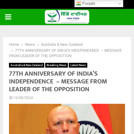
Punjabi
PRIMARY
MENU
Home
News
Australia & New Zealand
77TH ANNIVERSARY OF INDIA’S INDEPENDENCE – MESSAGE
FROM LEADER OF THE OPPOSITION
Australia & New Zealand
Breaking News
Latest News
77TH ANNIVERSARY OF INDIA’S
INDEPENDENCE – MESSAGE FROM
LEADER OF THE OPPOSITION
15/08/2024