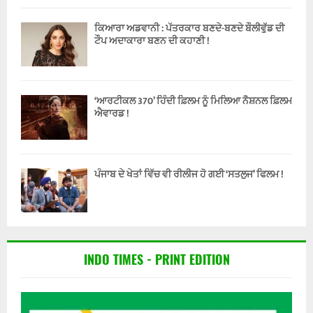
ਕਿਆਰਾ ਅਡਵਾਨੀ : ਪੱਤਰਕਾਰ ਬਣਦੇ-ਬਣਦੇ ਬੌਲੀਵੁੱਡ ਦੀ
ਟੌਪ ਅਦਾਕਾਰਾ ਬਣਨ ਦੀ ਕਹਾਣੀ !
‘ਆਰਟੀਕਲ 370’ ਹਿੰਦੀ ਫ਼ਿਲਮ ਨੂੰ ਮਿਲਿਆ ਨੈਸ਼ਨਲ ਫ਼ਿਲਮ
ਐਵਾਰਡ !
ਪੰਜਾਬ ਦੇ ਖੇਤਾਂ ਵਿੱਚ ਵੀ ਰੀਲੀਜ ਹੋ ਗਈ ‘ਸਤਲੁਜ’ ਫਿਲਮ !
INDO TIMES - PRINT EDITION