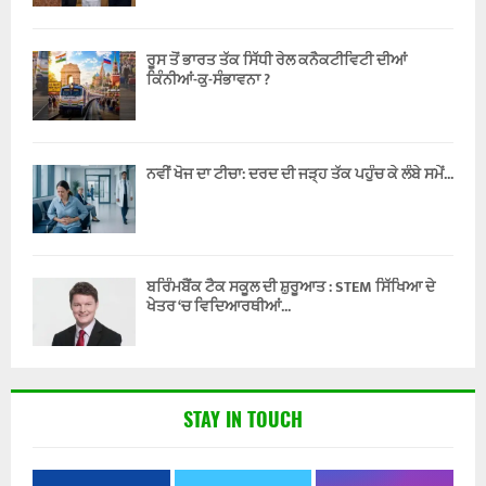
ਰੂਸ ਤੋਂ ਭਾਰਤ ਤੱਕ ਸਿੱਧੀ ਰੇਲ ਕਨੈਕਟੀਵਿਟੀ ਦੀਆਂ
ਕਿੰਨੀਆਂ-ਕੁ-ਸੰਭਾਵਨਾ ?
ਨਵੀਂ ਖੋਜ ਦਾ ਟੀਚਾ: ਦਰਦ ਦੀ ਜੜ੍ਹ ਤੱਕ ਪਹੁੰਚ ਕੇ ਲੰਬੇ ਸਮੇਂ...
ਬਰਿੰਮਬੈਂਕ ਟੈਕ ਸਕੂਲ ਦੀ ਸ਼ੁਰੂਆਤ : STEM ਸਿੱਖਿਆ ਦੇ
ਖੇਤਰ ‘ਚ ਵਿਦਿਆਰਥੀਆਂ...
STAY IN TOUCH