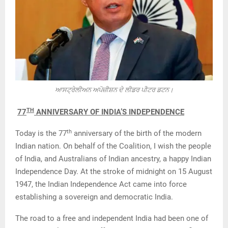
ਆਸਟ੍ਰੇਲੀਅਨ ਅਪੋਜ਼ੀਸ਼ਨ ਦੇ ਲੀਡਰ ਪੀਟਰ ਡਟਨ।
TH
77
ANNIVERSARY OF INDIA’S INDEPENDENCE
th
Today is the 77
anniversary of the birth of the modern
Indian nation. On behalf of the Coalition, I wish the people
of India, and Australians of Indian ancestry, a happy Indian
Independence Day. At the stroke of midnight on 15 August
1947, the Indian Independence Act came into force
establishing a sovereign and democratic India.
The road to a free and independent India had been one of