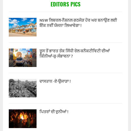
EDITORS PICS
NSW ਲਿਬਰਲ-ਨੈਸ਼ਨਲ ਗਠਜੋੜ ਹੋਰ ਘਰ ਬਨਾਉਣ ਲਈ
ਇੱਕ ਨਵੀਂ ਯੋਜਨਾ ਲਿਆਵੇਗਾ !
ਰੂਸ ਤੋਂ ਭਾਰਤ ਤੱਕ ਸਿੱਧੀ ਰੇਲ ਕਨੈਕਟੀਵਿਟੀ ਦੀਆਂ
ਕਿੰਨੀਆਂ-ਕੁ-ਸੰਭਾਵਨਾ ?
ਦਾਸਤਾਨ -ਏ-ਉਜਾੜਾ !
ਪਿਤਰਾਂ ਦੀ ਦੁਨੀਆਂ !