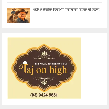
ਪੰਛੀਆਂ ਦੇ ਗੀਤਾਂ ਵਿੱਚ ਮਨੁੱਖੀ ਭਾਸ਼ਾ ਦੇ ਪੈਟਰਨਾਂ ਦੀ ਝਲਕ !